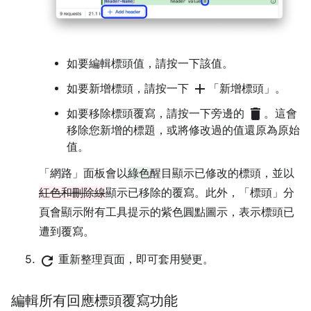
如要編輯標頭值，請按一下該值。
add
如要新增標頭，請按一下
「新增標頭」
。
delete
如要移除標頭覆寫，請按一下旁邊的
。這會
移除您新增的標題，或將修改過的值還原為原始
值。
「網路」
面板會以
綠色
醒目顯示已修改的標頭，並以
紅色和刪除線
顯示已移除的覆寫。此外，「標頭」
分
頁會顯示附有工具提示的紫色圓點圖示，表示標頭已
遭到覆寫。
refresh
重新整理頁面，即可套用變更。
編輯所有回應標頭覆寫功能