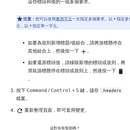
這些標頭和值的一或多個要求。
注意：
您可以使用
萬用字元
一次指定多個要求。以
指定多
*
元，以
指定單一字元。
?
如要為規則新增標題/值組合，請將游標懸停在
其他組合上，然後按一下
add
。
如要還原標頭值，請移除新增的標頭或規則，將
滑鼠游標懸停在標頭或規則上，然後按一下
delete
。
按下
Command
/
Control
+
S
鍵，儲存
.headers
檔案。
refresh
重新整理頁面，即可套用變更。
這對你有幫助嗎？