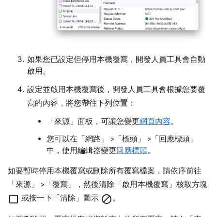
如果您已設定但停用本機覆寫，開發人員工具會自動
啟用。
設定並啟用本機覆寫後，開發人員工具會根據您要覆
寫的內容，將您帶往下列位置：
「來源」
面板，可讓您變更
網頁內容
。
您可以在「網路」
>「標頭」
>「回應標頭」
中，使用編輯器變更
回應標頭
。
如要暫時停用本機覆寫或刪除所有覆寫檔案，請依序前往
「來源」
>「覆寫」
，然後清除「啟用本機覆寫」
核取方塊
check_box_outline_blank
或按一下「清除」
圖示
block
。