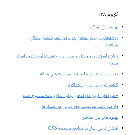
کروم ۱۳۸
بهبود پنل عملکرد
ریشه‌های از پیش متصل در بینش «درخت وابستگی
شبکه»
زمان پاسخ سرور و تغییر مسیر در بینش «تأخیر درخواست
سند»
تغییر مسیرها در خلاصه درخواست‌های شبکه
کاهش نویز در ردیابی عملکرد
«غیرفعال کردن نمونه‌های جاوا اسکریپت» منسوخ شده
پارامتر دقت موقعیت جغرافیایی در حسگرها
بهبودهای پنل عناصر
اشکال‌زدایی آسان‌تر مقادیر پیچیده CSS