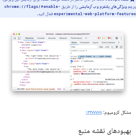
پرچم
ویژگی‌های پلتفرم وب آزمایشی
را از طریق
chrome://flags/#enable-
فعال کنید.
experimental-web-platform-features
مشکل کرومیوم:
۱۳۳۷۷۷۷۷
بهبودهای نقشه منبع