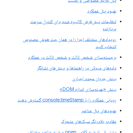
پنل حریم خصوصی و امنیت
بهبود پنل عملکرد
تنظیمات پیش‌فرض کالیبره شده برای کنترل سرعت
پردازنده
رویدادهای مختلف اجرا را در همان چت هوش مصنوعی
انتخاب کنید
برجسته‌سازی شخص ثالث و شخص ثالث در عملکرد
داده‌های میدانی در راهنماها و بینش‌های نشانگر
بینش جریان مجدد اجباری
بینش «بهینه‌سازی اندازه DOM»
ردیابی عملکرد را با console.timeStamp گسترش دهید
بهبودهای پنل عناصر
مقادیر بلادرنگ سبک‌های متحرک
پشتیبانی از شبه کلاس open و شبه عناصر مختلف