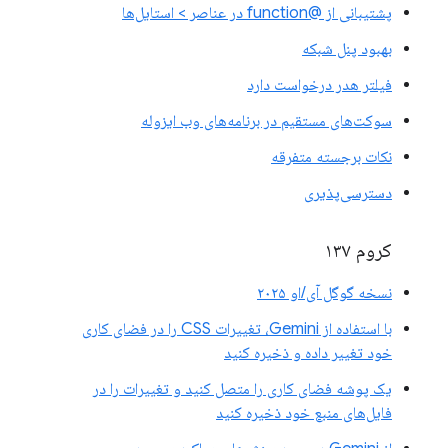
پشتیبانی از @function در عناصر > استایل‌ها
بهبود پنل شبکه
فیلتر هدر درخواست دارد
سوکت‌های مستقیم در برنامه‌های وب ایزوله
نکات برجسته متفرقه
دسترسی‌پذیری
کروم ۱۳۷
نسخه گوگل آی/او ۲۰۲۵
با استفاده از Gemini، تغییرات CSS را در فضای کاری
خود تغییر داده و ذخیره کنید
یک پوشه فضای کاری را متصل کنید و تغییرات را در
فایل‌های منبع خود ذخیره کنید