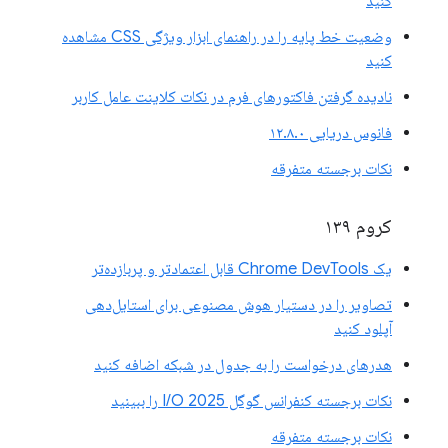
کنید
وضعیت خط پایه را در راهنمای ابزار ویژگی CSS مشاهده
کنید
نادیده گرفتن فاکتورهای فرم در نکات کلاینت عامل کاربر
فانوس دریایی ۱۲.۸.۰
نکات برجسته متفرقه
کروم ۱۳۹
یک Chrome DevTools قابل اعتمادتر و پربازده‌تر
تصاویر را در دستیار هوش مصنوعی برای استایل‌دهی
آپلود کنید
هدرهای درخواست را به جدول در شبکه اضافه کنید
نکات برجسته کنفرانس گوگل I/O 2025 را ببینید
نکات برجسته متفرقه