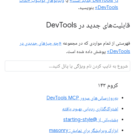
در DevTools جدید است»
یا
ویدیوهای یوتیوب «نکات
DevTools»
بنویسید.
قابلیت‌های جدید در Dev
Tools
فهرستی از تمام مواردی که در مجموعه
«چه چیزهای جدیدی در
DevTools»
پوشش داده شده است.
کروم ۱۴۳
به‌روزرسانی‌های سرور DevTools MCP
اشتراک‌گذاری ردیابی بهبود یافته
پشتیبانی از @starting-style
ابزارک ویرایشگر برای نمایش: masonry