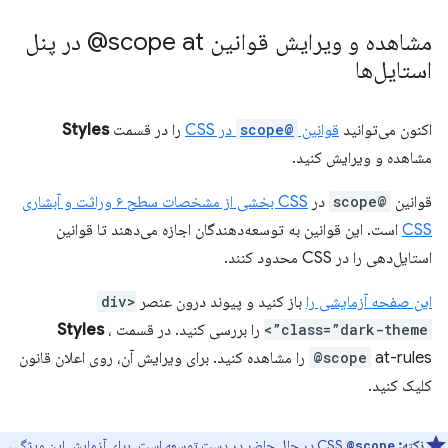
مشاهده و ویرایش قوانین ‎@scope at در پنل
استایل‌ها
اکنون می‌توانید
قوانین
@scope
در CSS
را در قسمت
Styles
مشاهده و ویرایش کنید.
قوانین
@scope
در
CSS بخشی از مشخصات سطح ۶ وراثت و آبشاری
CSS
است. این قوانین به توسعه‌دهندگان اجازه می‌دهند تا قوانین
استایل‌دهی را در CSS محدود کنند.
این صفحه آزمایشی را
باز کنید و پیوند درون عنصر
<div
class=”dark-theme”>
را بررسی کنید. در قسمت
،
Styles
@scope
at-rules را مشاهده کنید. برای ویرایش آن، روی اعلان قانون
کلیک کنید.
نکته:
CSS
در حال حاضر در دست توسعه است. برای آزمایش این ویژگی،
@scope