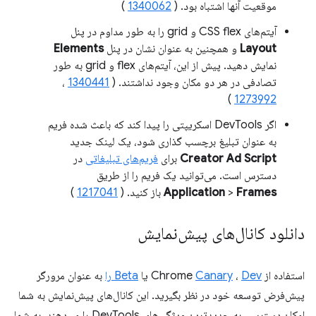
موقعیت آنها اشتباه بود. (
1340062
)
آیتم‌های CSS flex و grid را به طور مداوم در پنل
Layout
و همچنین به عنوان نشان در پنل
Elements
نمایش دهید. پیش از این، آیتم‌های flex و grid به طور
تصادفی در هر دو مکان وجود نداشتند. (
1340441
،
)
1273992
اگر DevTools اسکریپتی را پیدا کند که باعث شده فریم
به عنوان تبلیغ برچسب گذاری شود، یک لینک جدید
Creator Ad Script
برای
فریم‌های تبلیغاتی
در
دسترس است. می‌توانید یک فریم را از طریق
Frames
>
Application
باز کنید. (
1217041
)
دانلود کانال‌های پیش‌نمایش
استفاده از Chrome
Dev
،
Canary
یا
Beta را
به عنوان مرورگر
پیش‌فرض توسعه خود در نظر بگیرید. این کانال‌های پیش‌نمایش به شما
امکان دسترسی به جدیدترین ویژگی‌های DevTools را می‌دهند، به شما