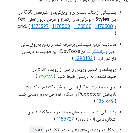
پشتیبانی از نکات بیشتر برای ویژگی‌های غیرفعال CSS در
پنل
Styles
- ویژگی‌های ارتفاع و عرض درون‌خطی، flex
و grid. (
1178508
،
1178508
،
1178508
،
1373597
)
هایلایت کردن سینتکس برطرف شد. از زمان به‌روزرسانی
اخیر
ویرایشگر کد
در DevTools، این قابلیت به درستی
کار نمی‌کرد. (
1290182
)
رویدادهای تغییر ورودی را پس از رویداد blur در
ضبط‌کننده
، به درستی ضبط کنید. (
۱۳۷۸۴۸۸
)
برای تجربه بهتر اشکال‌زدایی در
ضبط‌کننده،
اسکریپت
بازپخش Puppeteer را هنگام خروجی به‌روزرسانی کنید.
)
1351649
(
پشتیبانی از ضبط و پخش مجدد در
ضبط‌کننده
برای
اشکال‌زدایی از راه دور. (
1185727
)
مشکل تجزیه نام متغیرهای خاص CSS در
var()