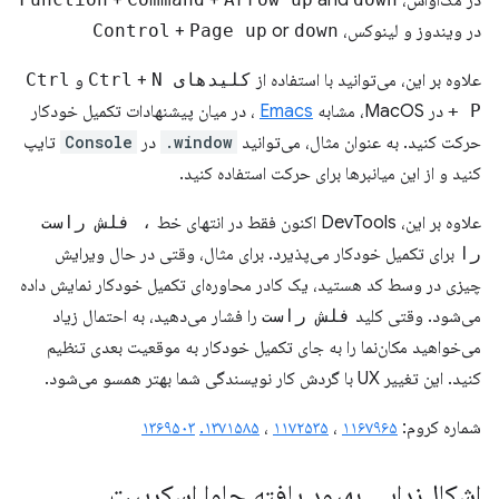
در مک‌او‌اس،
and
+
+
در ویندوز و لینوکس،
down
or
Page up
+
Control
علاوه بر این، می‌توانید با استفاده از
کلیدهای Ctrl
N
+
و
Ctrl
+ P
در MacOS، مشابه
Emacs
، در میان پیشنهادات تکمیل خودکار
حرکت کنید. به عنوان مثال، می‌توانید
window.
در
Console
تایپ
کنید و از این میانبرها برای حرکت استفاده کنید.
علاوه بر این، DevTools اکنون فقط در انتهای خط
، فلش راست
را
برای تکمیل خودکار می‌پذیرد. برای مثال، وقتی در حال ویرایش
چیزی در وسط کد هستید، یک کادر محاوره‌ای تکمیل خودکار نمایش داده
می‌شود. وقتی کلید
فلش راست
را فشار می‌دهید، به احتمال زیاد
می‌خواهید مکان‌نما را به جای تکمیل خودکار به موقعیت بعدی تنظیم
کنید. این تغییر UX با گردش کار نویسندگی شما بهتر همسو می‌شود.
شماره کروم:
۱۱۶۷۹۶۵
،
۱۱۷۲۵۳۵
،
۱۳۷۱۵۸۵.
۱۳۶۹۵۰۳
اشکال‌زدایی بهبود یافته جاوا اسکریپت