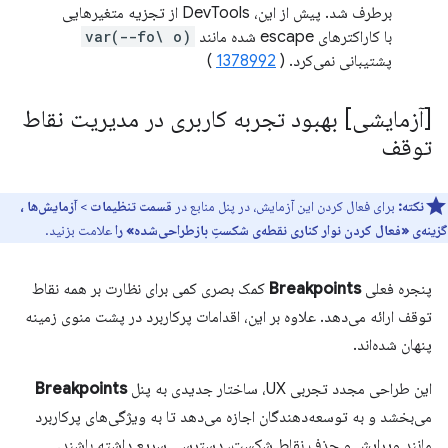
برطرف شد. پیش از این، DevTools از تجزیه متغیرهایی
با کاراکترهای escape شده مانند
var(--fo\ o)
پشتیبانی نمی‌کرد. (
1378992
)
[آزمایشی] بهبود تجربه کاربری در مدیریت نقاط
توقف
نکته:
برای فعال کردن این آزمایش، در پنل منابع در
قسمت تنظیمات
>
آزمایش‌ها
،
گزینه‌ی «فعال کردن نوار کناری نقطه‌ی شکستِ بازطراحی‌شده» را
علامت بزنید.
پنجره فعلی
Breakpoints
کمک بصری کمی برای نظارت بر همه نقاط
توقف ارائه می‌دهد. علاوه بر این، اقدامات پرکاربرد در پشت منوی زمینه
پنهان شده‌اند.
این طراحی مجدد تجربی UX، ساختار جدیدی به پنل
Breakpoints
می‌بخشد و به توسعه‌دهندگان اجازه می‌دهد تا به ویژگی‌های پرکاربرد
مانند ویرایش و حذف نقاط شکست، دسترسی سریع داشته باشند.