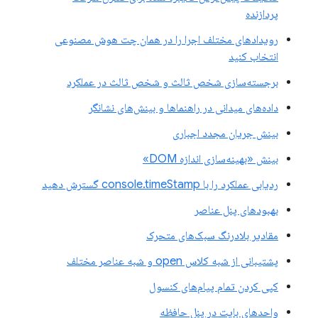
پردازنده
رویدادهای مختلف اجرا را در همان چت هوش مصنوعی
انتخاب کنید
برجسته‌سازی شخص ثالث و شخص ثالث در عملکرد
داده‌های میدانی در راهنماها و بینش‌های نشانگر
بینش جریان مجدد اجباری
بینش «بهینه‌سازی اندازه DOM»
ردیابی عملکرد را با console.timeStamp گسترش دهید
بهبودهای پنل عناصر
مقادیر بلادرنگ سبک‌های متحرک
پشتیبانی از شبه کلاس open و شبه عناصر مختلف
کپی کردن تمام پیام‌های کنسول
واحدهای بایت در پنل حافظه