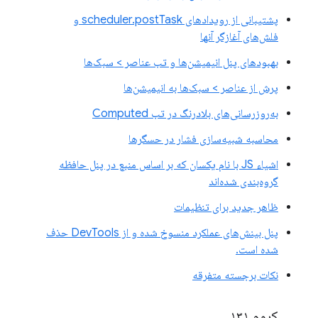
پشتیبانی از رویدادهای scheduler.postTask و
فلش‌های آغازگر آنها
بهبودهای پنل انیمیشن‌ها و تب عناصر > سبک‌ها
پرش از عناصر > سبک‌ها به انیمیشن‌ها
به‌روزرسانی‌های بلادرنگ در تب Computed
محاسبه شبیه‌سازی فشار در حسگرها
اشیاء JS با نام یکسان که بر اساس منبع در پنل حافظه
گروه‌بندی شده‌اند
ظاهر جدید برای تنظیمات
پنل بینش‌های عملکرد منسوخ شده و از DevTools حذف
شده است.
نکات برجسته متفرقه
کروم ۱۳۱