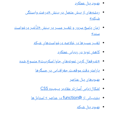
بهبود پنل عملکرد
ریشه‌های از پیش متصل در بینش «درخت وابستگی
شبکه»
زمان پاسخ سرور و تغییر مسیر در بینش «تأخیر درخواست
سند»
تغییر مسیرها در خلاصه درخواست‌های شبکه
کاهش نویز در ردیابی عملکرد
«غیرفعال کردن نمونه‌های جاوا اسکریپت» منسوخ شده
پارامتر دقت موقعیت جغرافیایی در حسگرها
بهبودهای پنل عناصر
اشکال‌زدایی آسان‌تر مقادیر پیچیده CSS
پشتیبانی از @function در عناصر > استایل‌ها
بهبود پنل شبکه