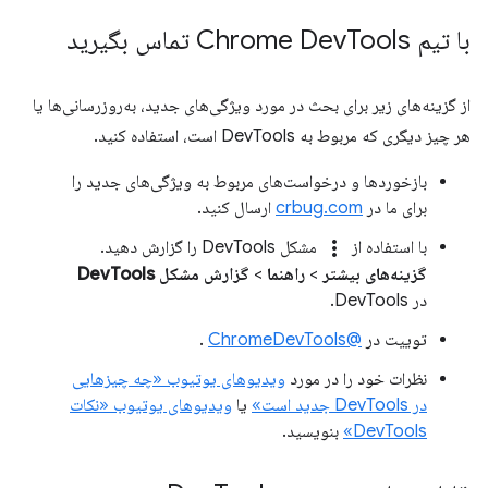
با تیم Chrome Dev
Tools تماس بگیرید
از گزینه‌های زیر برای بحث در مورد ویژگی‌های جدید، به‌روزرسانی‌ها یا
هر چیز دیگری که مربوط به DevTools است، استفاده کنید.
بازخوردها و درخواست‌های مربوط به ویژگی‌های جدید را
برای ما در
crbug.com
ارسال کنید.
more_vert
با استفاده از
مشکل DevTools را گزارش دهید.
گزینه‌های بیشتر
>
راهنما
>
گزارش مشکل DevTools
در DevTools.
توییت در
@ChromeDevTools
.
نظرات خود را در مورد
ویدیوهای یوتیوب «چه چیزهایی
در DevTools جدید است»
یا
ویدیوهای یوتیوب «نکات
DevTools»
بنویسید.