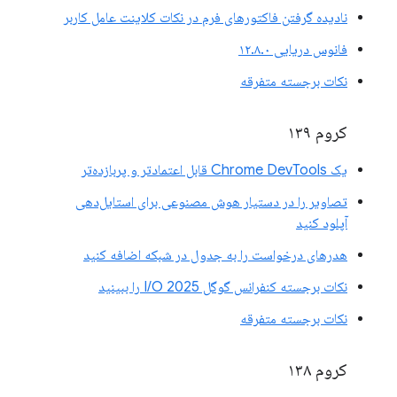
نادیده گرفتن فاکتورهای فرم در نکات کلاینت عامل کاربر
فانوس دریایی ۱۲.۸.۰
نکات برجسته متفرقه
کروم ۱۳۹
یک Chrome DevTools قابل اعتمادتر و پربازده‌تر
تصاویر را در دستیار هوش مصنوعی برای استایل‌دهی
آپلود کنید
هدرهای درخواست را به جدول در شبکه اضافه کنید
نکات برجسته کنفرانس گوگل I/O 2025 را ببینید
نکات برجسته متفرقه
کروم ۱۳۸