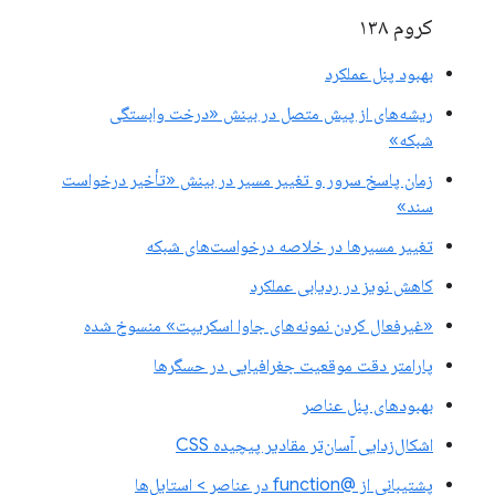
کروم ۱۳۸
بهبود پنل عملکرد
ریشه‌های از پیش متصل در بینش «درخت وابستگی
شبکه»
زمان پاسخ سرور و تغییر مسیر در بینش «تأخیر درخواست
سند»
تغییر مسیرها در خلاصه درخواست‌های شبکه
کاهش نویز در ردیابی عملکرد
«غیرفعال کردن نمونه‌های جاوا اسکریپت» منسوخ شده
پارامتر دقت موقعیت جغرافیایی در حسگرها
بهبودهای پنل عناصر
اشکال‌زدایی آسان‌تر مقادیر پیچیده CSS
پشتیبانی از @function در عناصر > استایل‌ها