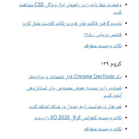
وضعیت خط پایه را در راهنمای ابزار ویژگی CSS مشاهده
کنید
نادیده گرفتن فاکتورهای فرم در نکات کلاینت عامل کاربر
فانوس دریایی ۱۲.۸.۰
نکات برجسته متفرقه
کروم ۱۳۹
یک Chrome DevTools قابل اعتمادتر و پربازده‌تر
تصاویر را در دستیار هوش مصنوعی برای استایل‌دهی
آپلود کنید
هدرهای درخواست را به جدول در شبکه اضافه کنید
نکات برجسته کنفرانس گوگل I/O 2025 را ببینید
نکات برجسته متفرقه