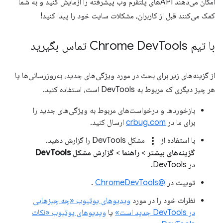
امکان می‌دهند APIهای پلتفرم وب پیشرفته را آزمایش کنید و به شما
کمک می‌کنند قبل از کاربران، مشکلات سایت خود را پیدا کنید!
با تیم Chrome Dev
Tools تماس بگیرید
از گزینه‌های زیر برای بحث در مورد ویژگی‌های جدید، به‌روزرسانی‌ها یا
هر چیز دیگری که مربوط به DevTools است، استفاده کنید.
بازخوردها و درخواست‌های مربوط به ویژگی‌های جدید را
برای ما در
crbug.com
ارسال کنید.
more_vert
با استفاده از
مشکل DevTools را گزارش دهید.
گزینه‌های بیشتر
>
راهنما
>
گزارش مشکل DevTools
در DevTools.
توییت در
@ChromeDevTools
.
نظرات خود را در مورد
ویدیوهای یوتیوب «چه چیزهایی
در DevTools جدید است»
یا
ویدیوهای یوتیوب «نکات