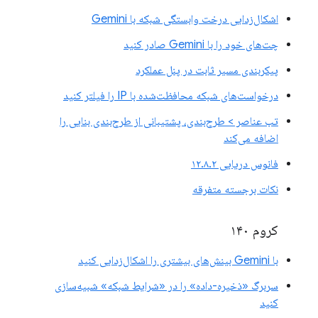
اشکال‌زدایی درخت وابستگی شبکه با Gemini
چت‌های خود را با Gemini صادر کنید
پیکربندی مسیر ثابت در پنل عملکرد
درخواست‌های شبکه محافظت‌شده با IP را فیلتر کنید
تب عناصر > طرح‌بندی، پشتیبانی از طرح‌بندی بنایی را
اضافه می‌کند
فانوس دریایی ۱۲.۸.۲
نکات برجسته متفرقه
کروم ۱۴۰
با Gemini بینش‌های بیشتری را اشکال‌زدایی کنید
سربرگ «ذخیره-داده» را در «شرایط شبکه» شبیه‌سازی
کنید