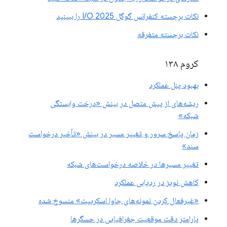
نکات برجسته کنفرانس گوگل I/O 2025 را ببینید
نکات برجسته متفرقه
کروم ۱۳۸
بهبود پنل عملکرد
ریشه‌های از پیش متصل در بینش «درخت وابستگی
شبکه»
زمان پاسخ سرور و تغییر مسیر در بینش «تأخیر درخواست
سند»
تغییر مسیرها در خلاصه درخواست‌های شبکه
کاهش نویز در ردیابی عملکرد
«غیرفعال کردن نمونه‌های جاوا اسکریپت» منسوخ شده
پارامتر دقت موقعیت جغرافیایی در حسگرها