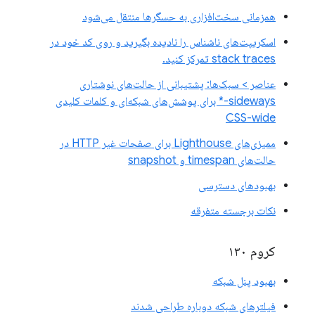
همزمانی سخت‌افزاری به حسگرها منتقل می‌شود
اسکریپت‌های ناشناس را نادیده بگیرید و روی کد خود در
stack traces تمرکز کنید.
عناصر > سبک‌ها: پشتیبانی از حالت‌های نوشتاری
sideways-* برای پوشش‌های شبکه‌ای و کلمات کلیدی
CSS-wide
ممیزی‌های Lighthouse برای صفحات غیر HTTP در
حالت‌های timespan و snapshot
بهبودهای دسترسی
نکات برجسته متفرقه
کروم ۱۳۰
بهبود پنل شبکه
فیلترهای شبکه دوباره طراحی شدند