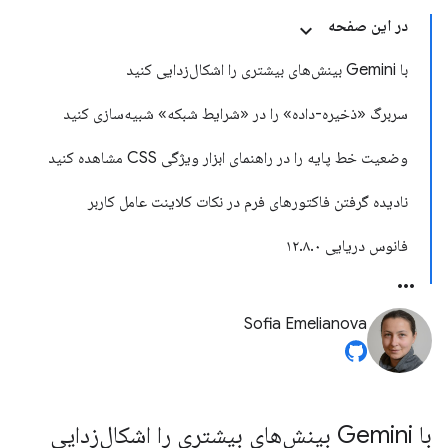
در این صفحه
با Gemini بینش‌های بیشتری را اشکال‌زدایی کنید
سربرگ «ذخیره-داده» را در «شرایط شبکه» شبیه‌سازی کنید
وضعیت خط پایه را در راهنمای ابزار ویژگی CSS مشاهده کنید
نادیده گرفتن فاکتورهای فرم در نکات کلاینت عامل کاربر
فانوس دریایی ۱۲.۸.۰
Sofia Emelianova
با Gemini بینش‌های بیشتری را اشکال‌زدایی