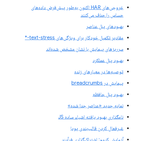
خروجی‌های HAR اکنون به‌طور پیش‌فرض داده‌های
حساس را حذف می‌کنند
بهبودهای پنل عناصر
مقادیر تکمیل خودکار برای ویژگی‌های text-stress-*
سرریزهای پیمایش با نشان مشخص شده‌اند
بهبود پنل عملکرد
توصیه‌ها در معیارهای زنده
پیمایش در breadcrumbs
بهبود پنل حافظه
نمایه جدید «عناصر جدا شده»
نامگذاری بهبود یافته اشیاء ساده JS
غیرفعال کردن قالب‌بندی پویا
آزمایش کروم: اشتراک‌گذاری فرآیند