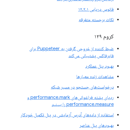
فانوس دریایی ۱۲.۲.۱
نکات برجسته متفرقه
کروم ۱۲۹
ضبط کننده از خروجی گرفتن به Puppeteer برای
فایرفاکس پشتیبانی می‌کند
بهبود پنل عملکرد
مشاهدات زنده معیارها
درخواست‌های جستجو در مسیر شبکه
ردپای پشته فراخوانی‌های performance.mark و
performance.measure را ببینید
استفاده از داده‌های آدرس آزمایشی در پنل تکمیل خودکار
بهبودهای پنل عناصر