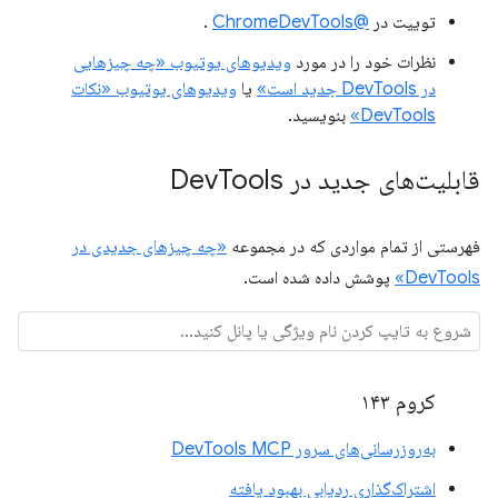
توییت در
@ChromeDevTools
.
نظرات خود را در مورد
ویدیوهای یوتیوب «چه چیزهایی
در DevTools جدید است»
یا
ویدیوهای یوتیوب «نکات
DevTools»
بنویسید.
قابلیت‌های جدید در Dev
Tools
فهرستی از تمام مواردی که در مجموعه
«چه چیزهای جدیدی در
DevTools»
پوشش داده شده است.
کروم ۱۴۳
به‌روزرسانی‌های سرور DevTools MCP
اشتراک‌گذاری ردیابی بهبود یافته