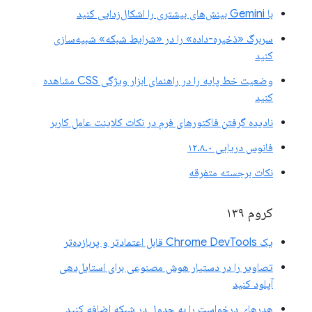
با Gemini بینش‌های بیشتری را اشکال‌زدایی کنید
سربرگ «ذخیره-داده» را در «شرایط شبکه» شبیه‌سازی
کنید
وضعیت خط پایه را در راهنمای ابزار ویژگی CSS مشاهده
کنید
نادیده گرفتن فاکتورهای فرم در نکات کلاینت عامل کاربر
فانوس دریایی ۱۲.۸.۰
نکات برجسته متفرقه
کروم ۱۳۹
یک Chrome DevTools قابل اعتمادتر و پربازده‌تر
تصاویر را در دستیار هوش مصنوعی برای استایل‌دهی
آپلود کنید
هدرهای درخواست را به جدول در شبکه اضافه کنید