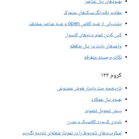
بهبودهای پنل عناصر
مقادیر بلادرنگ سبک‌های متحرک
پشتیبانی از شبه کلاس open و شبه عناصر مختلف
کپی کردن تمام پیام‌های کنسول
واحدهای بایت در پنل حافظه
نکات برجسته متفرقه
کروم ۱۳۳
تاریخچه چت پایدار هوش مصنوعی
بهبود پنل عملکرد
بینش تحویل تصویر
ناوبری کیبورد کلاسیک و مدرن
اسکریپت‌های نامربوط را در نمودار شعله‌ای نادیده بگیرید