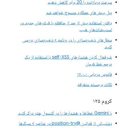
سرعت پردازنده را 20 برابر کاهش دهید
پنل بینش‌های عملکرد منسوخ خواهد شد
یافتن استفاده بیش از حد از حافظه با فیلترهای جدید در
اسنپ‌شات‌های هیپ
سطل‌های ذخیره‌سازی را در برنامه > ذخیره‌سازی بررسی
کنید
غیرفعال کردن هشدارهای self-XSS با استفاده از یک
پرچم خط فرمان
فانوس دریایی ۱۲.۰.۰
نکات برجسته متفرقه
کروم ۱۲۵
با Gemini خطاها و هشدارها را در کنسول بهتر درک کنید
پشتیبانی از قوانین @position-try در عناصر > سبک‌ها