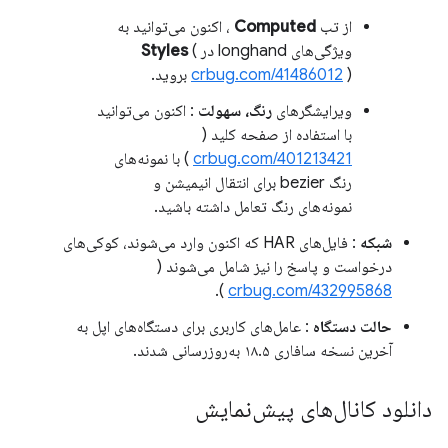
از تب
Computed
، اکنون می‌توانید به
ویژگی‌های longhand در
(
Styles
) بروید.
crbug.com/41486012
ویرایشگرهای
رنگ، سهولت
: اکنون می‌توانید
با استفاده از صفحه کلید (
crbug.com/401213421
) با نمونه‌های
رنگ bezier برای انتقال انیمیشن و
نمونه‌های رنگ تعامل داشته باشید.
شبکه
: فایل‌های HAR که اکنون وارد می‌شوند، کوکی‌های
درخواست و پاسخ را نیز شامل می‌شوند (
).
crbug.com/432995868
حالت دستگاه
: عامل‌های کاربری برای دستگاه‌های اپل به
آخرین نسخه سافاری ۱۸.۵ به‌روزرسانی شدند.
دانلود کانال‌های پیش‌نمایش