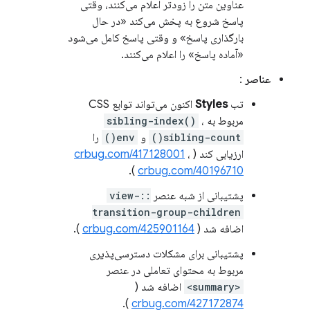
عناوین متن را زودتر اعلام می‌کنند، وقتی
پاسخ شروع به پخش می‌کند «در حال
بارگذاری پاسخ» و وقتی پاسخ کامل می‌شود
«آماده پاسخ» را اعلام می‌کنند.
عناصر
:
تب
Styles
اکنون می‌تواند توابع CSS
مربوط به
،
sibling-index()
sibling-count()
و
env()
را
ارزیابی کند (
،
crbug.com/417128001
).
crbug.com/40196710
پشتیبانی از شبه عنصر
::view-
transition-group-children
اضافه شد (
crbug.com/425901164
).
پشتیبانی برای مشکلات دسترسی‌پذیری
مربوط به محتوای تعاملی در عنصر
<summary>
اضافه شد (
).
crbug.com/427172874