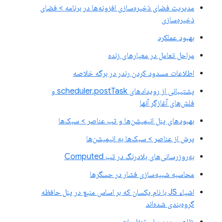
مدیریت فضای ذخیره‌سازی افزونه‌ها در برنامه > فضای
ذخیره‌سازی
بهبود عملکرد
مراحل تعامل در معیارهای زنده
اطلاعات مسدود کردن رندر در برگه خلاصه
پشتیبانی از رویدادهای scheduler.postTask و
فلش‌های آغازگر آنها
بهبودهای پنل انیمیشن‌ها و تب عناصر > سبک‌ها
پرش از عناصر > سبک‌ها به انیمیشن‌ها
به‌روزرسانی‌های بلادرنگ در تب Computed
محاسبه شبیه‌سازی فشار در حسگرها
اشیاء JS با نام یکسان که بر اساس منبع در پنل حافظه
گروه‌بندی شده‌اند
ظاهر جدید برای تنظیمات