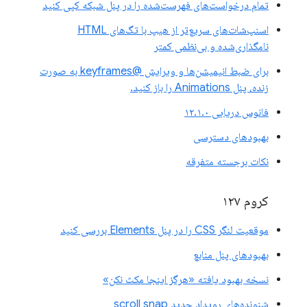
تمام درخواست‌های فهرست‌شده را در پنل شبکه کپی کنید
اسنپ‌شات‌های سریع‌تر از هیپ با تگ‌های HTML
نامگذاری‌شده و بی‌نظمی کمتر
برای ضبط انیمیشن‌ها و ویرایش @keyframes به صورت
زنده، پنل Animations را باز کنید.
فانوس دریایی ۱۲.۱.۰
بهبودهای دسترسی
نکات برجسته متفرقه
کروم ۱۲۷
موقعیت لنگر CSS را در پنل Elements بررسی کنید
بهبودهای پنل منابع
نسخه بهبود یافته «هرگز اینجا مکث نکن»
شنونده‌های رویداد جدید scroll snap