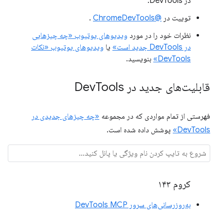
در DevTools.
توییت در
@ChromeDevTools
.
نظرات خود را در مورد
ویدیوهای یوتیوب «چه چیزهایی
در DevTools جدید است»
یا
ویدیوهای یوتیوب «نکات
DevTools»
بنویسید.
قابلیت‌های جدید در Dev
Tools
فهرستی از تمام مواردی که در مجموعه
«چه چیزهای جدیدی در
DevTools»
پوشش داده شده است.
کروم ۱۴۳
به‌روزرسانی‌های سرور DevTools MCP