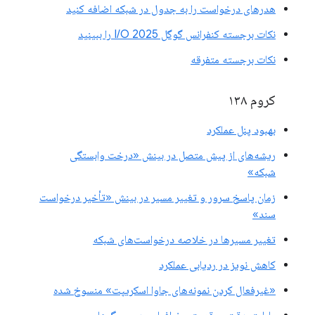
هدرهای درخواست را به جدول در شبکه اضافه کنید
نکات برجسته کنفرانس گوگل I/O 2025 را ببینید
نکات برجسته متفرقه
کروم ۱۳۸
بهبود پنل عملکرد
ریشه‌های از پیش متصل در بینش «درخت وابستگی
شبکه»
زمان پاسخ سرور و تغییر مسیر در بینش «تأخیر درخواست
سند»
تغییر مسیرها در خلاصه درخواست‌های شبکه
کاهش نویز در ردیابی عملکرد
«غیرفعال کردن نمونه‌های جاوا اسکریپت» منسوخ شده