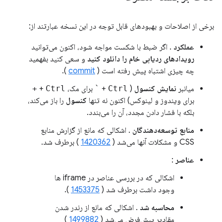
برخی از اصلاحات و بهبودهای قابل توجه در این نسخه عبارتند از:
عملکرد
. اگر ضبط با شکست مواجه شود، اکنون می‌توانید
رویدادهای ردیابی خام را دانلود کنید
و سعی کنید بفهمید
چه چیزی اشتباه پیش رفته است (
commit
).
میانبر
نمایش کنسول
(
Ctrl
+
`
برای مک،
Ctrl
+
+
برای ویندوز و لینوکس) اکنون نه تنها
کنسول
را باز می‌کند،
بلکه با فشار دادن مجدد، آن را می‌بندد.
منابع توسعه‌دهندگان
. اشکالی که مانع از گزارش منابع
CSS و مشکلات آنها می‌شد (
1420362
) برطرف شد.
عناصر
:
اشکالی که در بررسی عناصر در iframe ها
وجود داشت برطرف شد (
1453375
).
محاسبه شد
. اشکالی که مانع از رندر شدن
مقادیر پیش‌فرض می‌شد (
1499882
)