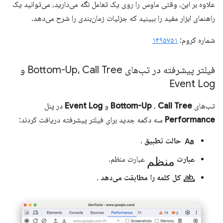
علاوه بر این، وقتی ماوس را روی یک تعامل نگه می‌دارید، می‌توانید یک
راهنمای ابزار مفید را ببینید که جزئیات زمان‌بندی را شرح می‌دهد.
شماره کروم:
۱۴۹۵۷۵۱
فیلتر پیشرفته در تب‌های Bottom-Up، Call Tree و
Event Log
تب‌های
Call Tree
،
Bottom-Up
و
Event Log
در پنل
Performance
سه دکمه جدید برای فیلتر پیشرفته دریافت کردند:
match_case
حالت تطبیق
.
منظم
عبارت
عبارت منظم.
match_word
کل کلمه را مطابقت می‌دهد
.