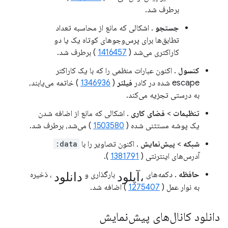
برطرف شد.
جستجو
. اشکالی که مانع از محاسبه تعداد
تطابق‌ها برای پرس‌وجوهای کوتاه یک یا دو
کاراکتری می‌شد (
1416457
) برطرف شد.
کنسول
. اکنون عبارات منظمی را که با یک کاراکتر
escape شده در کادر
فیلتر
(
1346936
) خاتمه می‌یابند،
به درستی تجزیه می‌کند.
تنظیمات
>
فضای کاری
. اشکالی که مانع از اضافه شدن
یک پوشه مستثنی شده (
1503580
) می‌شد، برطرف شد.
شبکه
>
پیش‌نمایش
. اکنون تصاویر را با
data:
آدرس‌های اینترنتی (
1381791
).
آپلود،
دانلود
حافظه
. دکمه‌های
بارگذاری و
، ذخیره
به نوار عمل (
1275407
) اضافه شد.
دانلود کانال‌های پیش‌نمایش