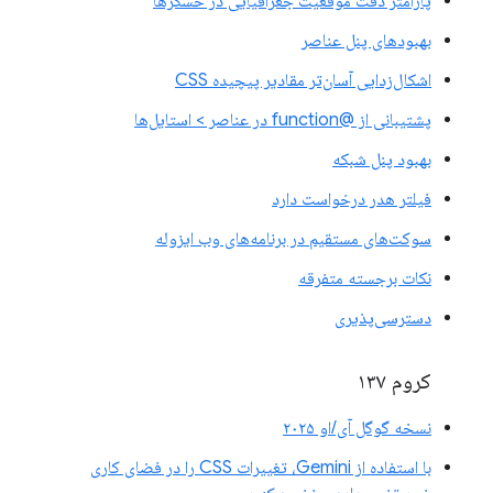
پارامتر دقت موقعیت جغرافیایی در حسگرها
بهبودهای پنل عناصر
اشکال‌زدایی آسان‌تر مقادیر پیچیده CSS
پشتیبانی از @function در عناصر > استایل‌ها
بهبود پنل شبکه
فیلتر هدر درخواست دارد
سوکت‌های مستقیم در برنامه‌های وب ایزوله
نکات برجسته متفرقه
دسترسی‌پذیری
کروم ۱۳۷
نسخه گوگل آی/او ۲۰۲۵
با استفاده از Gemini، تغییرات CSS را در فضای کاری