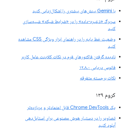
با Gemini بینش‌های بیشتری را اشکال‌زدایی کنید
سربرگ «ذخیره-داده» را در «شرایط شبکه» شبیه‌سازی
کنید
وضعیت خط پایه را در راهنمای ابزار ویژگی CSS مشاهده
کنید
نادیده گرفتن فاکتورهای فرم در نکات کلاینت عامل کاربر
فانوس دریایی ۱۲.۸.۰
نکات برجسته متفرقه
کروم ۱۳۹
یک Chrome DevTools قابل اعتمادتر و پربازده‌تر
تصاویر را در دستیار هوش مصنوعی برای استایل‌دهی
آپلود کنید