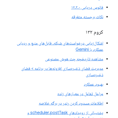
فانوس دریایی ۱۲.۳.۰
نکات برجسته متفرقه
کروم ۱۳۲
اشکال‌زدایی درخواست‌های شبکه، فایل‌های منبع و ردیابی
عملکرد با Gemini
مشاهده تاریخچه چت هوش مصنوعی
مدیریت فضای ذخیره‌سازی افزونه‌ها در برنامه > فضای
ذخیره‌سازی
بهبود عملکرد
مراحل تعامل در معیارهای زنده
اطلاعات مسدود کردن رندر در برگه خلاصه
پشتیبانی از رویدادهای scheduler.postTask و