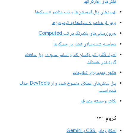
فلش‌های آغازگر آنها
بهبودهای پنل انیمیشن‌ها و تب عناصر > سبک‌ها
پرش از عناصر > سبک‌ها به انیمیشن‌ها
به‌روزرسانی‌های بلادرنگ در تب Computed
محاسبه شبیه‌سازی فشار در حسگرها
اشیاء JS با نام یکسان که بر اساس منبع در پنل حافظه
گروه‌بندی شده‌اند
ظاهر جدید برای تنظیمات
پنل بینش‌های عملکرد منسوخ شده و از DevTools حذف
شده است.
نکات برجسته متفرقه
کروم ۱۳۱
اشکال‌زدایی CSS با Gemini