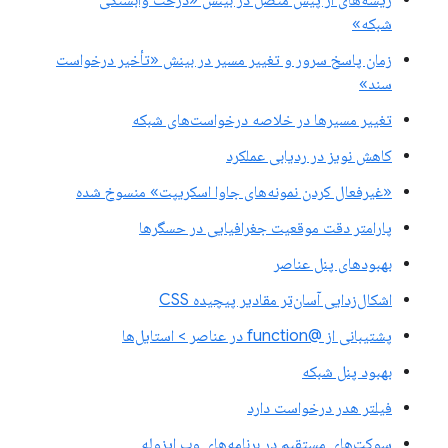
ریشه‌های از پیش متصل در بینش «درخت وابستگی
شبکه»
زمان پاسخ سرور و تغییر مسیر در بینش «تأخیر درخواست
سند»
تغییر مسیرها در خلاصه درخواست‌های شبکه
کاهش نویز در ردیابی عملکرد
«غیرفعال کردن نمونه‌های جاوا اسکریپت» منسوخ شده
پارامتر دقت موقعیت جغرافیایی در حسگرها
بهبودهای پنل عناصر
اشکال‌زدایی آسان‌تر مقادیر پیچیده CSS
پشتیبانی از @function در عناصر > استایل‌ها
بهبود پنل شبکه
فیلتر هدر درخواست دارد
سوکت‌های مستقیم در برنامه‌های وب ایزوله