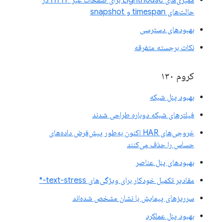
ممیزی‌های Lighthouse برای صفحات غیر HTTP در
حالت‌های timespan و snapshot
بهبودهای دسترسی
نکات برجسته متفرقه
کروم ۱۳۰
بهبود پنل شبکه
فیلترهای شبکه دوباره طراحی شدند
خروجی‌های HAR اکنون به‌طور پیش‌فرض داده‌های
حساس را حذف می‌کنند
بهبودهای پنل عناصر
مقادیر تکمیل خودکار برای ویژگی‌های text-stress-*
سرریزهای پیمایش با نشان مشخص شده‌اند
بهبود پنل عملکرد