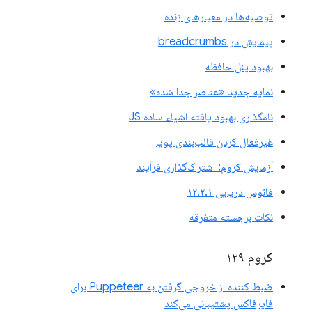
توصیه‌ها در معیارهای زنده
پیمایش در breadcrumbs
بهبود پنل حافظه
نمایه جدید «عناصر جدا شده»
نامگذاری بهبود یافته اشیاء ساده JS
غیرفعال کردن قالب‌بندی پویا
آزمایش کروم: اشتراک‌گذاری فرآیند
فانوس دریایی ۱۲.۲.۱
نکات برجسته متفرقه
کروم ۱۲۹
ضبط کننده از خروجی گرفتن به Puppeteer برای
فایرفاکس پشتیبانی می‌کند