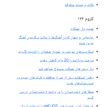
نکات برجسته متفرقه
کروم ۱۲۶
بهبود پنل عملکرد
جابجایی و پنهان کردن آهنگ‌ها با حالت پیکربندی آهنگ
به‌روز شده
اسکریپت‌های موجود در نمودار شعله‌ای را نادیده بگیرید
سرعت پردازنده را 20 برابر کاهش دهید
پنل بینش‌های عملکرد منسوخ خواهد شد
یافتن استفاده بیش از حد از حافظه با فیلترهای جدید در
اسنپ‌شات‌های هیپ
سطل‌های ذخیره‌سازی را در برنامه > ذخیره‌سازی بررسی
کنید
غیرفعال کردن هشدارهای self-XSS با استفاده از یک