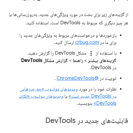
از گزینه‌های زیر برای بحث در مورد ویژگی‌های جدید، به‌روزرسانی‌ها یا
هر چیز دیگری که مربوط به DevTools است، استفاده کنید.
بازخوردها و درخواست‌های مربوط به ویژگی‌های جدید را
برای ما در
crbug.com
ارسال کنید.
more_vert
با استفاده از
مشکل DevTools را گزارش دهید.
گزینه‌های بیشتر
>
راهنما
>
گزارش مشکل DevTools
در DevTools.
توییت در
@ChromeDevTools
.
نظرات خود را در مورد
ویدیوهای یوتیوب «چه چیزهایی
در DevTools جدید است»
یا
ویدیوهای یوتیوب «نکات
DevTools»
بنویسید.
قابلیت‌های جدید در Dev
Tools