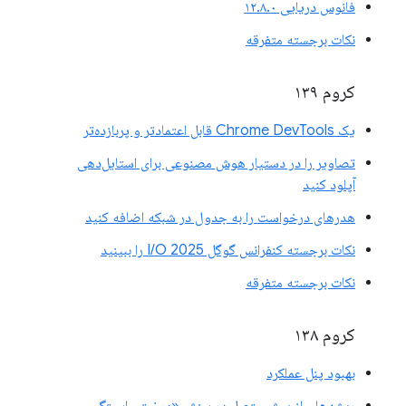
فانوس دریایی ۱۲.۸.۰
نکات برجسته متفرقه
کروم ۱۳۹
یک Chrome DevTools قابل اعتمادتر و پربازده‌تر
تصاویر را در دستیار هوش مصنوعی برای استایل‌دهی
آپلود کنید
هدرهای درخواست را به جدول در شبکه اضافه کنید
نکات برجسته کنفرانس گوگل I/O 2025 را ببینید
نکات برجسته متفرقه
کروم ۱۳۸
بهبود پنل عملکرد