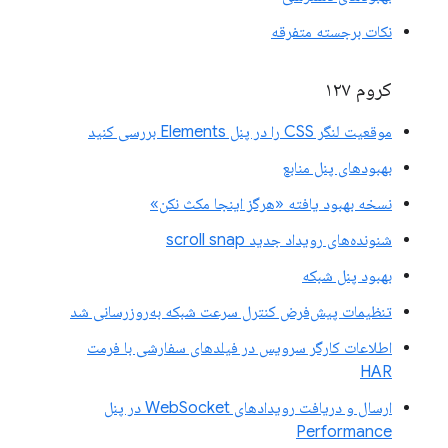
نکات برجسته متفرقه
کروم ۱۲۷
موقعیت لنگر CSS را در پنل Elements بررسی کنید
بهبودهای پنل منابع
نسخه بهبود یافته «هرگز اینجا مکث نکن»
شنونده‌های رویداد جدید scroll snap
بهبود پنل شبکه
تنظیمات پیش‌فرض کنترل سرعت شبکه به‌روزرسانی شد
اطلاعات کارگر سرویس در فیلدهای سفارشی با فرمت
HAR
ارسال و دریافت رویدادهای WebSocket در پنل
Performance