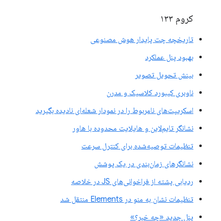
کروم ۱۳۳
تاریخچه چت پایدار هوش مصنوعی
بهبود پنل عملکرد
بینش تحویل تصویر
ناوبری کیبورد کلاسیک و مدرن
اسکریپت‌های نامربوط را در نمودار شعله‌ای نادیده بگیرید
نشانگر تایم‌لاین و هایلایت محدوده با هاور
تنظیمات توصیه‌شده برای کنترل سرعت
نشانگرهای زمان‌بندی در یک پوشش
ردیابی پشته از فراخوانی‌های JS در خلاصه
تنظیمات نشان به منو در Elements منتقل شد
پنل جدید «چه خبر؟»