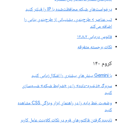
درخواست‌های شبکه محافظت‌شده با IP را فیلتر کنید
تب عناصر > طرح‌بندی، پشتیبانی از طرح‌بندی بنایی را
اضافه می‌کند
فانوس دریایی ۱۲.۸.۲
نکات برجسته متفرقه
کروم ۱۴۰
با Gemini بینش‌های بیشتری را اشکال‌زدایی کنید
سربرگ «ذخیره-داده» را در «شرایط شبکه» شبیه‌سازی
کنید
وضعیت خط پایه را در راهنمای ابزار ویژگی CSS مشاهده
کنید
نادیده گرفتن فاکتورهای فرم در نکات کلاینت عامل کاربر