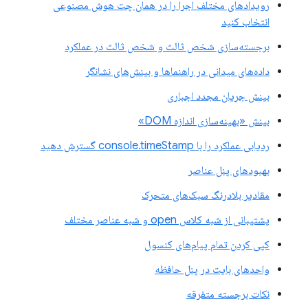
رویدادهای مختلف اجرا را در همان چت هوش مصنوعی
انتخاب کنید
برجسته‌سازی شخص ثالث و شخص ثالث در عملکرد
داده‌های میدانی در راهنماها و بینش‌های نشانگر
بینش جریان مجدد اجباری
بینش «بهینه‌سازی اندازه DOM»
ردیابی عملکرد را با console.timeStamp گسترش دهید
بهبودهای پنل عناصر
مقادیر بلادرنگ سبک‌های متحرک
پشتیبانی از شبه کلاس open و شبه عناصر مختلف
کپی کردن تمام پیام‌های کنسول
واحدهای بایت در پنل حافظه
نکات برجسته متفرقه