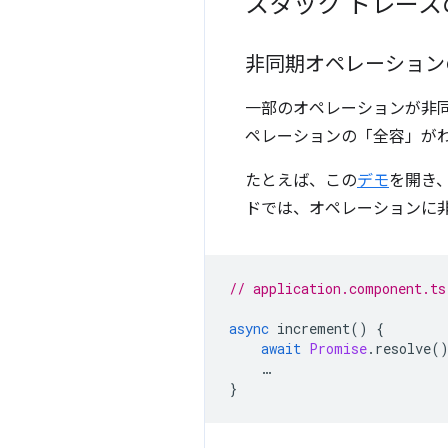
スタック トレース
非同期オペレーション
一部のオペレーションが非同
ペレーションの「全容」が
たとえば、この
デモ
を開き
ドでは、オペレーションに
// application.component.ts
async
increment
()
{
await
Promise
.
resolve
(
…
}