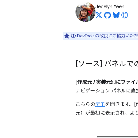
Jecelyn Yeen
注:
DevTools の改良にご協力い
[ソース] パネル
[
作成元 / 実装元別にファ
ナビゲーション パネルに直
こちらの
デモ
を開きます。[
元）が最初に表示され、よ