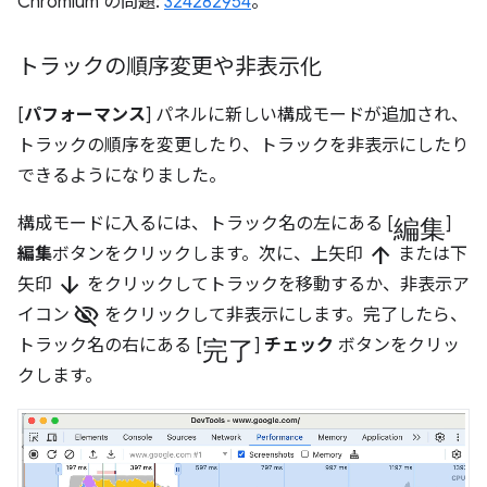
Chromium の問題:
324282954
。
トラックの順序変更や非表示化
[
パフォーマンス
] パネルに新しい構成モードが追加され、
トラックの順序を変更したり、トラックを非表示にしたり
できるようになりました。
編集
構成モードに入るには、トラック名の左にある [
]
arrow_upward
編集
ボタンをクリックします。次に、上矢印
または下
arrow_downward
矢印
をクリックしてトラックを移動するか、非表示ア
visibility_off
イコン
をクリックして非表示にします。完了したら、
完了
トラック名の右にある [
]
チェック
ボタンをクリッ
クします。