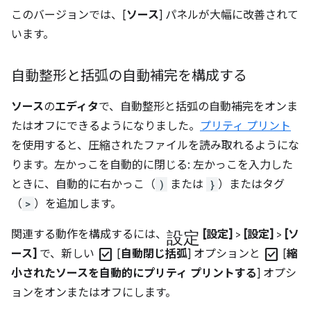
このバージョンでは、[
ソース
] パネルが大幅に改善されて
います。
自動整形と括弧の自動補完を構成する
ソース
の
エディタ
で、自動整形と括弧の自動補完をオンま
たはオフにできるようになりました。
プリティ プリント
を使用すると、圧縮されたファイルを読み取れるようにな
ります。左かっこを自動的に閉じる: 左かっこを入力した
ときに、自動的に右かっこ（
)
または
}
）またはタグ
（
>
）を追加します。
設定
関連する動作を構成するには、
[設定]
>
[設定]
>
[ソ
check_box
check_box
ース]
で、新しい
[
自動閉じ括弧
] オプションと
[
縮
小されたソースを自動的にプリティ プリントする
] オプシ
ョンをオンまたはオフにします。