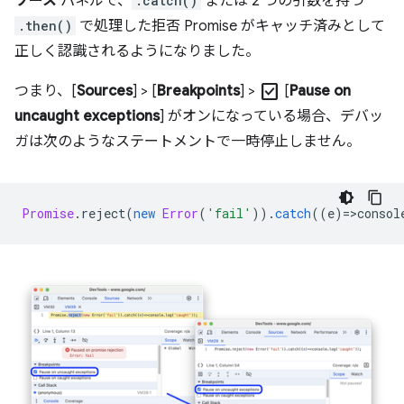
ソース
パネルで、
.catch()
または 2 つの引数を持つ
.then()
で処理した拒否 Promise がキャッチ済みとして
正しく認識されるようになりました。
check_box
つまり、[
Sources
] > [
Breakpoints
] >
[
Pause on
uncaught exceptions
] がオンになっている場合、デバッ
ガは次のようなステートメントで一時停止しません。
Promise
.
reject
(
new
Error
(
'fail'
)).
catch
((
e
)
=
>
consol