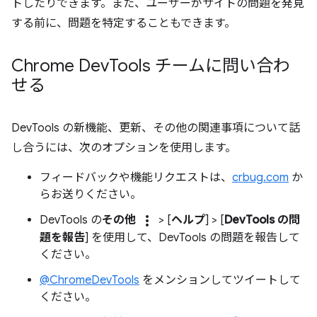
トしたりできます。また、ユーザーがサイトの問題を発見
する前に、問題を特定することもできます。
Chrome Dev
Tools チームに問い合わ
せる
DevTools の新機能、更新、その他の関連事項について話
し合うには、次のオプションを使用します。
フィードバックや機能リクエストは、
crbug.com
か
らお送りください。
more_vert
DevTools の
その他
> [
ヘルプ
] > [
DevTools の問
題を報告
] を使用して、DevTools の問題を報告して
ください。
@ChromeDevTools
をメンションしてツイートして
ください。