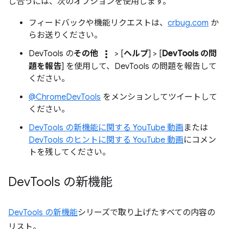
し合うには、次のオプションを使用します。
フィードバックや機能リクエストは、
crbug.com
か
らお送りください。
more_vert
DevTools の
その他
> [
ヘルプ
] > [
DevTools の問
題を報告
] を使用して、DevTools の問題を報告して
ください。
@ChromeDevTools
をメンションしてツイートして
ください。
DevTools の新機能に関する YouTube 動画
または
DevTools のヒントに関する YouTube 動画
にコメン
トを残してください。
Dev
Tools の新機能
DevTools の新機能
シリーズで取り上げたすべての内容の
リスト。