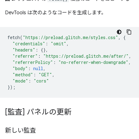
DevTools は次のようなコードを生成します。
fetch
(
"https://preload.glitch.me/styles.css"
,
{
"credentials"
:
"omit"
,
"headers"
:
{},
"referrer"
:
"https://preload.glitch.me/after/"
,
"referrerPolicy"
:
"no-referrer-when-downgrade"
,
"body"
:
null
,
"method"
:
"GET"
,
"mode"
:
"cors"
});
[監査] パネルの更新
新しい監査