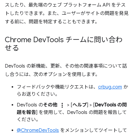
スしたり、最先端のウェブ プラットフォーム API をテス
トしたりできます。また、ユーザーがサイトの問題を発見
する前に、問題を特定することもできます。
Chrome Dev
Tools チームに問い合わ
せる
DevTools の新機能、更新、その他の関連事項について話
し合うには、次のオプションを使用します。
フィードバックや機能リクエストは、
crbug.com
か
らお送りください。
more_vert
DevTools の
その他
> [
ヘルプ
] > [
DevTools の問
題を報告
] を使用して、DevTools の問題を報告して
ください。
@ChromeDevTools
をメンションしてツイートして