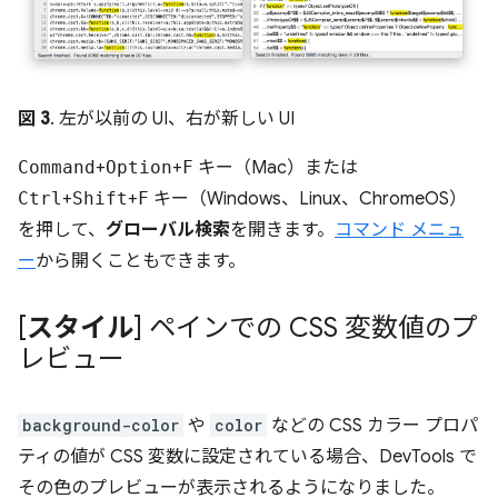
図 3
. 左が以前の UI、右が新しい UI
Command
+
Option
+
F
キー（Mac）または
Ctrl
+
Shift
+
F
キー（Windows、Linux、ChromeOS）
を押して、
グローバル検索
を開きます。
コマンド メニュ
ー
から開くこともできます。
[
スタイル
] ペインでの CSS 変数値のプ
レビュー
background-color
や
color
などの CSS カラー プロパ
ティの値が CSS 変数に設定されている場合、DevTools で
その色のプレビューが表示されるようになりました。