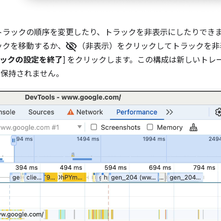
トラックの順序を変更したり、トラックを非表示にしたりでき
visibility_off
ックを移動するか、
（非表示）をクリックしてトラックを非
ックの設定を終了
] をクリックします。この構成は新しいトレ
ンでは保持されません。