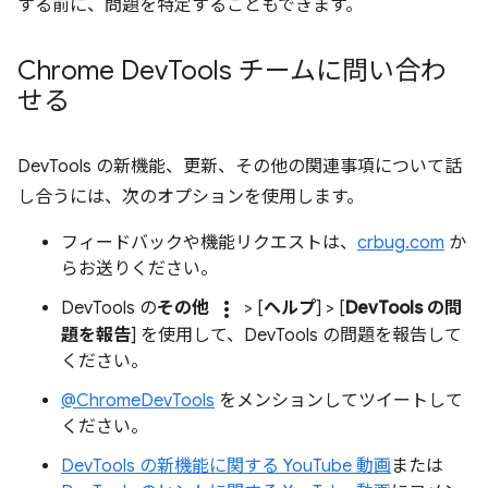
する前に、問題を特定することもできます。
Chrome Dev
Tools チームに問い合わ
せる
DevTools の新機能、更新、その他の関連事項について話
し合うには、次のオプションを使用します。
フィードバックや機能リクエストは、
crbug.com
か
らお送りください。
more_vert
DevTools の
その他
> [
ヘルプ
] > [
DevTools の問
題を報告
] を使用して、DevTools の問題を報告して
ください。
@ChromeDevTools
をメンションしてツイートして
ください。
DevTools の新機能に関する YouTube 動画
または