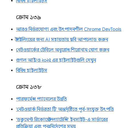
বিবিধ হাইলাইটস
ক্রোম ১৩৯
আরও নির্ভরযোগ্য এবং উৎপাদনশীল Chrome DevTools
স্টাইলিংয়ের জন্য AI সহায়তায় ছবি আপলোড করুন
নেটওয়ার্কের টেবিলে অনুরোধ শিরোনাম যোগ করুন
গুগল আই/ও ২০২৫ এর হাইলাইটগুলি দেখুন
বিবিধ হাইলাইটস
ক্রোম ১৩৮
পারফর্মেন্স প্যানেলের উন্নতি
'নেটওয়ার্ক নির্ভরতা ট্রি' অন্তর্দৃষ্টিতে পূর্ব-সংযুক্ত উৎপত্তি
'ডকুমেন্ট রিকোয়েস্ট ল্যাটেন্সি' ইনসাইট-এ সার্ভারের
প্রতিক্রিয়া এবং পুনঃনির্দেশের সময়