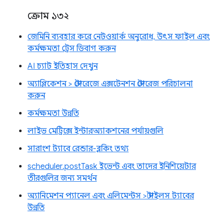
ক্রোম ১৩২
জেমিনি ব্যবহার করে নেটওয়ার্ক অনুরোধ, উৎস ফাইল এবং
কর্মক্ষমতা ট্রেস ডিবাগ করুন
AI চ্যাট ইতিহাস দেখুন
অ্যাপ্লিকেশন > স্টোরেজে এক্সটেনশন স্টোরেজ পরিচালনা
করুন
কর্মক্ষমতা উন্নতি
লাইভ মেট্রিক্সে ইন্টারঅ্যাকশনের পর্যায়গুলি
সারাংশ ট্যাবে রেন্ডার-ব্লকিং তথ্য
scheduler.postTask ইভেন্ট এবং তাদের ইনিশিয়েটার
তীরগুলির জন্য সমর্থন
অ্যানিমেশন প্যানেল এবং এলিমেন্টস > স্টাইলস ট্যাবের
উন্নতি