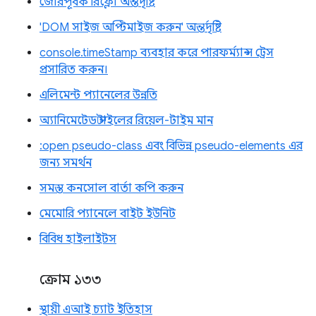
জোরপূর্বক রিফ্লো অন্তর্দৃষ্টি
'DOM সাইজ অপ্টিমাইজ করুন' অন্তর্দৃষ্টি
console.timeStamp ব্যবহার করে পারফর্ম্যান্স ট্রেস
প্রসারিত করুন।
এলিমেন্ট প্যানেলের উন্নতি
অ্যানিমেটেড স্টাইলের রিয়েল-টাইম মান
:open pseudo-class এবং বিভিন্ন pseudo-elements এর
জন্য সমর্থন
সমস্ত কনসোল বার্তা কপি করুন
মেমোরি প্যানেলে বাইট ইউনিট
বিবিধ হাইলাইটস
ক্রোম ১৩৩
স্থায়ী এআই চ্যাট ইতিহাস