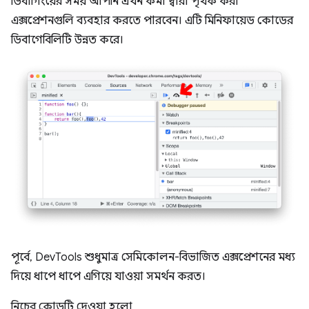
ডিবাগিংয়ের সময় আপনি এখন কমা দ্বারা পৃথক করা
এক্সপ্রেশনগুলি ব্যবহার করতে পারবেন। এটি মিনিফায়েড কোডের
ডিবাগেবিলিটি উন্নত করে।
পূর্বে, DevTools শুধুমাত্র সেমিকোলন-বিভাজিত এক্সপ্রেশনের মধ্য
দিয়ে ধাপে ধাপে এগিয়ে যাওয়া সমর্থন করত।
নিচের কোডটি দেওয়া হলো,