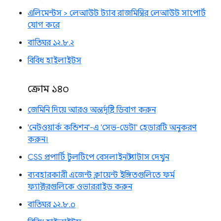
এলিমেন্টস > লেআউট ট্যাব রাজমিস্ত্রির লেআউট সাপোর্ট
যোগ করে
বাতিঘর ১২.৮.২
বিবিধ হাইলাইটস
ক্রোম ১৪০
জেমিনি দিয়ে আরও অন্তর্দৃষ্টি ডিবাগ করুন
'নেটওয়ার্ক কন্ডিশন'-এ 'সেভ-ডেটা' হেডারটি অনুকরণ
করুন।
CSS প্রপার্টি টুলটিপে বেসলাইন স্ট্যাটাস দেখুন
ব্যবহারকারী এজেন্ট ক্লায়েন্ট ইঙ্গিতগুলিতে ফর্ম
ফ্যাক্টরগুলিকে ওভাররাইড করুন
বাতিঘর ১২.৮.০