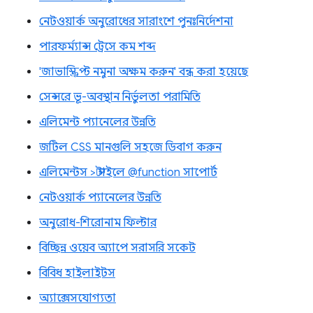
নেটওয়ার্ক অনুরোধের সারাংশে পুনঃনির্দেশনা
পারফর্ম্যান্স ট্রেসে কম শব্দ
'জাভাস্ক্রিপ্ট নমুনা অক্ষম করুন' বন্ধ করা হয়েছে
সেন্সরে ভূ-অবস্থান নির্ভুলতা পরামিতি
এলিমেন্ট প্যানেলের উন্নতি
জটিল CSS মানগুলি সহজে ডিবাগ করুন
এলিমেন্টস > স্টাইলে @function সাপোর্ট
নেটওয়ার্ক প্যানেলের উন্নতি
অনুরোধ-শিরোনাম ফিল্টার
বিচ্ছিন্ন ওয়েব অ্যাপে সরাসরি সকেট
বিবিধ হাইলাইটস
অ্যাক্সেসযোগ্যতা