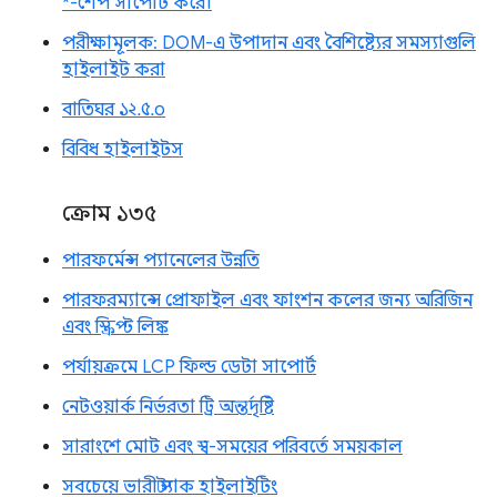
*-শেপ সাপোর্ট করে।
পরীক্ষামূলক: DOM-এ উপাদান এবং বৈশিষ্ট্যের সমস্যাগুলি
হাইলাইট করা
বাতিঘর ১২.৫.০
বিবিধ হাইলাইটস
ক্রোম ১৩৫
পারফর্মেন্স প্যানেলের উন্নতি
পারফরম্যান্সে প্রোফাইল এবং ফাংশন কলের জন্য অরিজিন
এবং স্ক্রিপ্ট লিঙ্ক
পর্যায়ক্রমে LCP ফিল্ড ডেটা সাপোর্ট
নেটওয়ার্ক নির্ভরতা ট্রি অন্তর্দৃষ্টি
সারাংশে মোট এবং স্ব-সময়ের পরিবর্তে সময়কাল
সবচেয়ে ভারী স্ট্যাক হাইলাইটিং