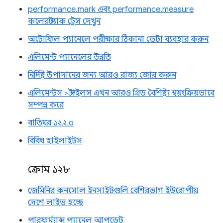
performance.mark এবং performance.measure
কলের স্ট্যাক ট্রেস দেখুন
অটোফিল প্যানেলে পরীক্ষার ঠিকানা ডেটা ব্যবহার করুন
এলিমেন্ট প্যানেলের উন্নতি
নির্দিষ্ট উপাদানের জন্য আরও রাজ্য জোর করুন
এলিমেন্টস > স্টাইলস এখন আরও গ্রিড বৈশিষ্ট্য স্বয়ংক্রিয়ভাবে
সম্পন্ন করে
বাতিঘর ১২.২.০
বিবিধ হাইলাইটস
ক্রোম ১২৮
জেমিনির কনসোল ইনসাইটগুলি বেশিরভাগ ইউরোপীয়
দেশে লাইভ হচ্ছে
পারফর্ম্যান্স প্যানেল আপডেট