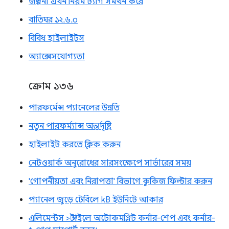
জল্পনা এখন নিয়ম ট্যাগ সমর্থন করে
বাতিঘর ১২.৬.০
বিবিধ হাইলাইটস
অ্যাক্সেসযোগ্যতা
ক্রোম ১৩৬
পারফর্মেন্স প্যানেলের উন্নতি
নতুন পারফর্ম্যান্স অন্তর্দৃষ্টি
হাইলাইট করতে ক্লিক করুন
নেটওয়ার্ক অনুরোধের সারসংক্ষেপে সার্ভারের সময়
'গোপনীয়তা এবং নিরাপত্তা' বিভাগে কুকিজ ফিল্টার করুন
প্যানেল জুড়ে টেবিলে kB ইউনিটে আকার
এলিমেন্টস > স্টাইলে অটোকমপ্লিট কর্নার-শেপ এবং কর্নার-