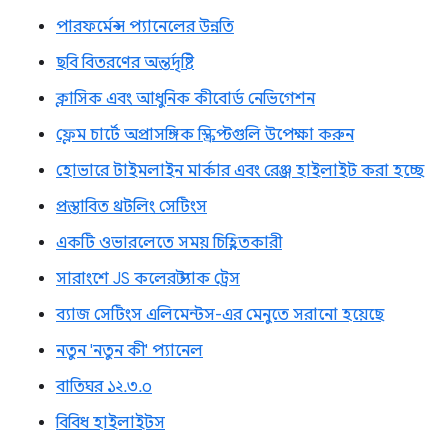
পারফর্মেন্স প্যানেলের উন্নতি
ছবি বিতরণের অন্তর্দৃষ্টি
ক্লাসিক এবং আধুনিক কীবোর্ড নেভিগেশন
ফ্লেম চার্টে অপ্রাসঙ্গিক স্ক্রিপ্টগুলি উপেক্ষা করুন
হোভারে টাইমলাইন মার্কার এবং রেঞ্জ হাইলাইট করা হচ্ছে
প্রস্তাবিত থ্রটলিং সেটিংস
একটি ওভারলেতে সময় চিহ্নিতকারী
সারাংশে JS কলের স্ট্যাক ট্রেস
ব্যাজ সেটিংস এলিমেন্টস-এর মেনুতে সরানো হয়েছে
নতুন 'নতুন কী' প্যানেল
বাতিঘর ১২.৩.০
বিবিধ হাইলাইটস