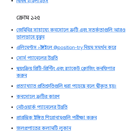
বিবিধ হাইলাইটস
ক্রোম ১২৫
জেমিনির সাহায্যে কনসোলে ত্রুটি এবং সতর্কতাগুলি আরও
ভালভাবে বুঝুন
এলিমেন্টস > স্টাইলে @position-try নিয়ম সমর্থন করে
সোর্স প্যানেলের উন্নতি
স্বয়ংক্রিয় প্রিটি-প্রিন্টিং এবং ব্র্যাকেট ক্লোজিং কনফিগার
করুন
প্রত্যাখ্যাত প্রতিশ্রুতিগুলি ধরা পড়েছে বলে স্বীকৃত হয়।
কনসোলে ত্রুটির কারণ
নেটওয়ার্ক প্যানেলের উন্নতি
প্রারম্ভিক ইঙ্গিত শিরোনামগুলি পরীক্ষা করুন
জলপ্রপাতের কলামটি লুকান