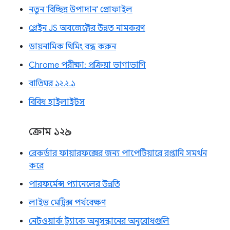
নতুন 'বিচ্ছিন্ন উপাদান' প্রোফাইল
প্লেইন JS অবজেক্টের উন্নত নামকরণ
ডায়নামিক থিমিং বন্ধ করুন
Chrome পরীক্ষা: প্রক্রিয়া ভাগাভাগি
বাতিঘর ১২.২.১
বিবিধ হাইলাইটস
ক্রোম ১২৯
রেকর্ডার ফায়ারফক্সের জন্য পাপেটিয়ারে রপ্তানি সমর্থন
করে
পারফর্মেন্স প্যানেলের উন্নতি
লাইভ মেট্রিক্স পর্যবেক্ষণ
নেটওয়ার্ক ট্র্যাকে অনুসন্ধানের অনুরোধগুলি