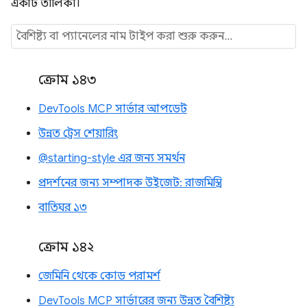
একটি তালিকা।
ক্রোম ১৪৩
DevTools MCP সার্ভার আপডেট
উন্নত ট্রেস শেয়ারিং
@starting-style এর জন্য সমর্থন
প্রদর্শনের জন্য সম্পাদক উইজেট: রাজমিস্ত্রি
বাতিঘর ১৩
ক্রোম ১৪২
জেমিনি থেকে কোড পরামর্শ
DevTools MCP সার্ভারের জন্য উন্নত বৈশিষ্ট্য