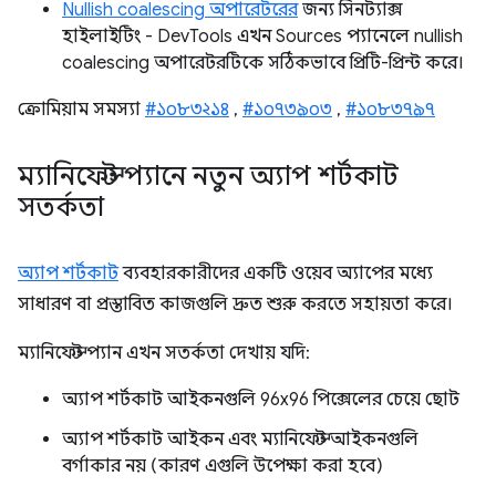
Nullish coalescing অপারেটরের
জন্য সিনট্যাক্স
হাইলাইটিং - DevTools এখন Sources প্যানেলে nullish
coalescing অপারেটরটিকে সঠিকভাবে প্রিটি-প্রিন্ট করে।
ক্রোমিয়াম সমস্যা
#১০৮৩২১৪
,
#১০৭৩৯০৩
,
#১০৮৩৭৯৭
ম্যানিফেস্ট প্যানে নতুন অ্যাপ শর্টকাট
সতর্কতা
অ্যাপ শর্টকাট
ব্যবহারকারীদের একটি ওয়েব অ্যাপের মধ্যে
সাধারণ বা প্রস্তাবিত কাজগুলি দ্রুত শুরু করতে সহায়তা করে।
ম্যানিফেস্ট প্যান এখন সতর্কতা দেখায় যদি:
অ্যাপ শর্টকাট আইকনগুলি 96x96 পিক্সেলের চেয়ে ছোট
অ্যাপ শর্টকাট আইকন এবং ম্যানিফেস্ট আইকনগুলি
বর্গাকার নয় (কারণ এগুলি উপেক্ষা করা হবে)