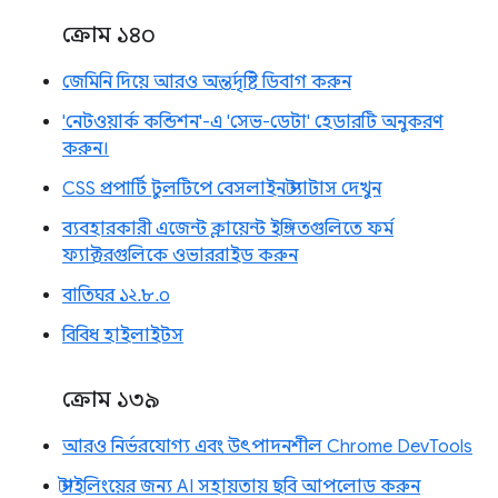
ক্রোম ১৪০
জেমিনি দিয়ে আরও অন্তর্দৃষ্টি ডিবাগ করুন
'নেটওয়ার্ক কন্ডিশন'-এ 'সেভ-ডেটা' হেডারটি অনুকরণ
করুন।
CSS প্রপার্টি টুলটিপে বেসলাইন স্ট্যাটাস দেখুন
ব্যবহারকারী এজেন্ট ক্লায়েন্ট ইঙ্গিতগুলিতে ফর্ম
ফ্যাক্টরগুলিকে ওভাররাইড করুন
বাতিঘর ১২.৮.০
বিবিধ হাইলাইটস
ক্রোম ১৩৯
আরও নির্ভরযোগ্য এবং উৎপাদনশীল Chrome DevTools
স্টাইলিংয়ের জন্য AI সহায়তায় ছবি আপলোড করুন