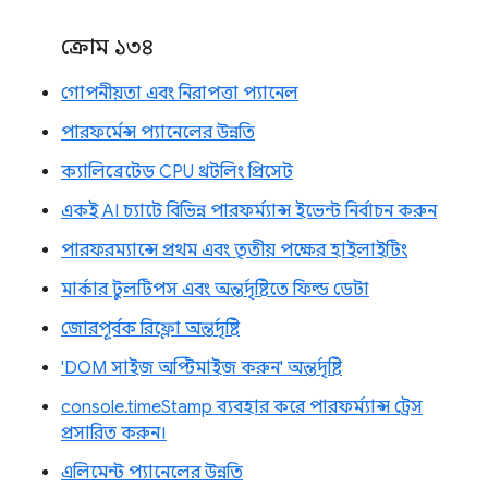
ক্রোম ১৩৪
গোপনীয়তা এবং নিরাপত্তা প্যানেল
পারফর্মেন্স প্যানেলের উন্নতি
ক্যালিব্রেটেড CPU থ্রটলিং প্রিসেট
একই AI চ্যাটে বিভিন্ন পারফর্ম্যান্স ইভেন্ট নির্বাচন করুন
পারফরম্যান্সে প্রথম এবং তৃতীয় পক্ষের হাইলাইটিং
মার্কার টুলটিপস এবং অন্তর্দৃষ্টিতে ফিল্ড ডেটা
জোরপূর্বক রিফ্লো অন্তর্দৃষ্টি
'DOM সাইজ অপ্টিমাইজ করুন' অন্তর্দৃষ্টি
console.timeStamp ব্যবহার করে পারফর্ম্যান্স ট্রেস
প্রসারিত করুন।
এলিমেন্ট প্যানেলের উন্নতি