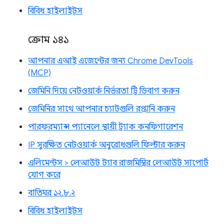
বিবিধ হাইলাইটস
ক্রোম ১৪১
আপনার এআই এজেন্টের জন্য Chrome DevTools
(MCP)
জেমিনি দিয়ে নেটওয়ার্ক নির্ভরতা ট্রি ডিবাগ করুন
জেমিনির সাথে আপনার চ্যাটগুলি রপ্তানি করুন
পারফরম্যান্স প্যানেলে স্থায়ী ট্র্যাক কনফিগারেশন
IP সুরক্ষিত নেটওয়ার্ক অনুরোধগুলি ফিল্টার করুন
এলিমেন্টস > লেআউট ট্যাব রাজমিস্ত্রির লেআউট সাপোর্ট
যোগ করে
বাতিঘর ১২.৮.২
বিবিধ হাইলাইটস