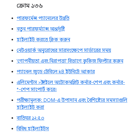
ক্রোম ১৩৬
পারফর্মেন্স প্যানেলের উন্নতি
নতুন পারফর্ম্যান্স অন্তর্দৃষ্টি
হাইলাইট করতে ক্লিক করুন
নেটওয়ার্ক অনুরোধের সারসংক্ষেপে সার্ভারের সময়
'গোপনীয়তা এবং নিরাপত্তা' বিভাগে কুকিজ ফিল্টার করুন
প্যানেল জুড়ে টেবিলে kB ইউনিটে আকার
এলিমেন্টস > স্টাইলে অটোকমপ্লিট কর্নার-শেপ এবং কর্নার-
*-শেপ সাপোর্ট করে।
পরীক্ষামূলক: DOM-এ উপাদান এবং বৈশিষ্ট্যের সমস্যাগুলি
হাইলাইট করা
বাতিঘর ১২.৫.০
বিবিধ হাইলাইটস