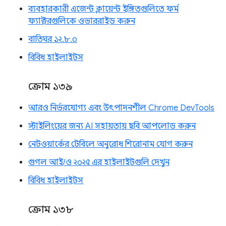
ব্যবহারকারী এজেন্ট ক্লায়েন্ট ইঙ্গিতগুলিতে ফর্ম
ফ্যাক্টরগুলিকে ওভাররাইড করুন
বাতিঘর ১২.৮.০
বিবিধ হাইলাইটস
ক্রোম ১৩৯
আরও নির্ভরযোগ্য এবং উৎপাদনশীল Chrome DevTools
স্টাইলিংয়ের জন্য AI সহায়তায় ছবি আপলোড করুন
নেটওয়ার্কের টেবিলে অনুরোধ শিরোনাম যোগ করুন
গুগল আই/ও ২০২৫ এর হাইলাইটগুলি দেখুন
বিবিধ হাইলাইটস
ক্রোম ১৩৮