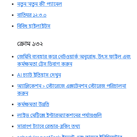
নতুন 'নতুন কী' প্যানেল
বাতিঘর ১২.৩.০
বিবিধ হাইলাইটস
ক্রোম ১৩২
জেমিনি ব্যবহার করে নেটওয়ার্ক অনুরোধ, উৎস ফাইল এবং
কর্মক্ষমতা ট্রেস ডিবাগ করুন
AI চ্যাট ইতিহাস দেখুন
অ্যাপ্লিকেশন > স্টোরেজে এক্সটেনশন স্টোরেজ পরিচালনা
করুন
কর্মক্ষমতা উন্নতি
লাইভ মেট্রিক্সে ইন্টারঅ্যাকশনের পর্যায়গুলি
সারাংশ ট্যাবে রেন্ডার-ব্লকিং তথ্য