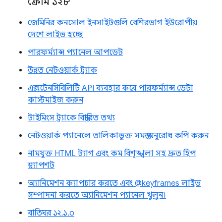
ক্রোম ১২৮
জেমিনির কনসোল ইনসাইটগুলি বেশিরভাগ ইউরোপীয়
দেশে লাইভ হচ্ছে
পারফর্ম্যান্স প্যানেল আপডেট
উন্নত নেটওয়ার্ক ট্র্যাক
এক্সটেনসিবিলিটি API ব্যবহার করে পারফর্ম্যান্স ডেটা
কাস্টমাইজ করুন
টাইমিংস ট্র্যাকে বিস্তারিত তথ্য
নেটওয়ার্ক প্যানেলে তালিকাভুক্ত সমস্ত অনুরোধ কপি করুন
নামযুক্ত HTML ট্যাগ এবং কম বিশৃঙ্খলা সহ দ্রুত হিপ
স্ন্যাপশট
অ্যানিমেশন ক্যাপচার করতে এবং @keyframes লাইভ
সম্পাদনা করতে অ্যানিমেশন প্যানেল খুলুন।
বাতিঘর ১২.১.০