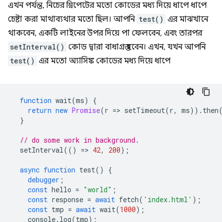
এখন পর্যন্ত, নিচের স্নিপেটের মতো কোডের মধ্য দিয়ে ধাপে ধাপে
চেষ্টা করা মাথাব্যথার মতো ছিল। আপনি
test()
এর মাঝখানে
থাকবেন, একটি লাইনের উপর দিয়ে পা ফেলবেন, এবং তারপর
setInterval()
কোড দ্বারা বাধাগ্রস্ত হবেন। এখন, যখন আপনি
test()
এর মতো অ্যাসিঙ্ক কোডের মধ্য দিয়ে ধাপে
function
wait
(
ms
)
{
return
new
Promise
(
r
=
>
setTimeout
(
r
,
ms
)).
then
}
// do some work in background.
setInterval
(()
=
>
42
,
200
);
async
function
test
()
{
debugger
;
const
hello
=
"world"
;
const
response
=
await
fetch
(
'index.html'
);
const
tmp
=
await
wait
(
1000
);
console
.
log
(
tmp
);