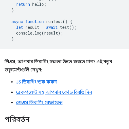
return
hello
;
}
async
function
runTest
()
{
let
result
=
await
test
();
console
.
log
(
result
);
}
পিএস, আপনার ডিবাগিং দক্ষতা উন্নত করতে চান? এই নতুন
ডকুমেন্টগুলি দেখুন:
JS ডিবাগিং শুরু করুন
ব্রেকপয়েন্ট সহ আপনার কোড বিরতি দিন
জেএস ডিবাগিং রেফারেন্স
পরিবর্তন