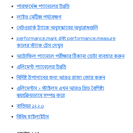
পারফর্মেন্স প্যানেলের উন্নতি
লাইভ মেট্রিক্স পর্যবেক্ষণ
নেটওয়ার্ক ট্র্যাকে অনুসন্ধানের অনুরোধগুলি
performance.mark এবং performance.measure
কলের স্ট্যাক ট্রেস দেখুন
অটোফিল প্যানেলে পরীক্ষার ঠিকানা ডেটা ব্যবহার করুন
এলিমেন্ট প্যানেলের উন্নতি
নির্দিষ্ট উপাদানের জন্য আরও রাজ্য জোর করুন
এলিমেন্টস > স্টাইলস এখন আরও গ্রিড বৈশিষ্ট্য
স্বয়ংক্রিয়ভাবে সম্পন্ন করে
বাতিঘর ১২.২.০
বিবিধ হাইলাইটস