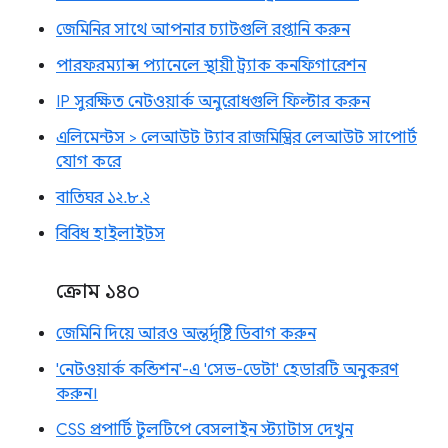
জেমিনির সাথে আপনার চ্যাটগুলি রপ্তানি করুন
পারফরম্যান্স প্যানেলে স্থায়ী ট্র্যাক কনফিগারেশন
IP সুরক্ষিত নেটওয়ার্ক অনুরোধগুলি ফিল্টার করুন
এলিমেন্টস > লেআউট ট্যাব রাজমিস্ত্রির লেআউট সাপোর্ট
যোগ করে
বাতিঘর ১২.৮.২
বিবিধ হাইলাইটস
ক্রোম ১৪০
জেমিনি দিয়ে আরও অন্তর্দৃষ্টি ডিবাগ করুন
'নেটওয়ার্ক কন্ডিশন'-এ 'সেভ-ডেটা' হেডারটি অনুকরণ
করুন।
CSS প্রপার্টি টুলটিপে বেসলাইন স্ট্যাটাস দেখুন