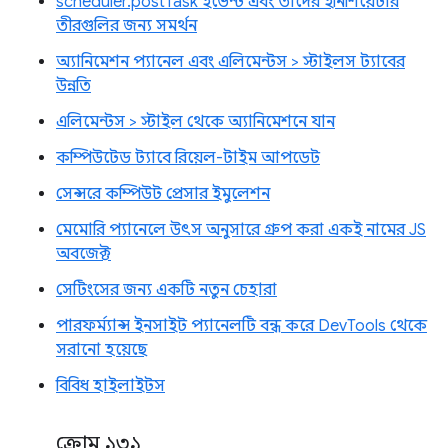
scheduler.postTask ইভেন্ট এবং তাদের ইনিশিয়েটার
তীরগুলির জন্য সমর্থন
অ্যানিমেশন প্যানেল এবং এলিমেন্টস > স্টাইলস ট্যাবের
উন্নতি
এলিমেন্টস > স্টাইল থেকে অ্যানিমেশনে যান
কম্পিউটেড ট্যাবে রিয়েল-টাইম আপডেট
সেন্সরে কম্পিউট প্রেসার ইমুলেশন
মেমোরি প্যানেলে উৎস অনুসারে গ্রুপ করা একই নামের JS
অবজেক্ট
সেটিংসের জন্য একটি নতুন চেহারা
পারফর্ম্যান্স ইনসাইট প্যানেলটি বন্ধ করে DevTools থেকে
সরানো হয়েছে
বিবিধ হাইলাইটস
ক্রোম ১৩১