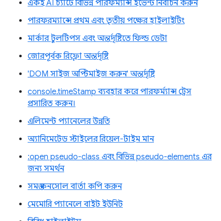
একই AI চ্যাটে বিভিন্ন পারফর্ম্যান্স ইভেন্ট নির্বাচন করুন
পারফরম্যান্সে প্রথম এবং তৃতীয় পক্ষের হাইলাইটিং
মার্কার টুলটিপস এবং অন্তর্দৃষ্টিতে ফিল্ড ডেটা
জোরপূর্বক রিফ্লো অন্তর্দৃষ্টি
'DOM সাইজ অপ্টিমাইজ করুন' অন্তর্দৃষ্টি
console.timeStamp ব্যবহার করে পারফর্ম্যান্স ট্রেস
প্রসারিত করুন।
এলিমেন্ট প্যানেলের উন্নতি
অ্যানিমেটেড স্টাইলের রিয়েল-টাইম মান
:open pseudo-class এবং বিভিন্ন pseudo-elements এর
জন্য সমর্থন
সমস্ত কনসোল বার্তা কপি করুন
মেমোরি প্যানেলে বাইট ইউনিট