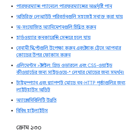
পারফরম্যান্স প্যানেলে পারফরম্যান্সের অন্তর্দৃষ্টি পান
অতিরিক্ত লেআউট পরিবর্তনগুলি সহজেই সনাক্ত করা যায়
অ-সংযোজিত অ্যানিমেশনগুলি চিহ্নিত করুন
হার্ডওয়্যার কনকারেন্সি সেন্সরে চলে যায়
বেনামী স্ক্রিপ্টগুলি উপেক্ষা করুন এবং স্ট্যাক ট্রেসে আপনার
কোডের উপর ফোকাস করুন
এলিমেন্টস > স্টাইল: গ্রিড ওভারলে এবং CSS-ওয়াইড
কীওয়ার্ডের জন্য সাইডওয়ে-* লেখার মোডের জন্য সমর্থন।
টাইমস্প্যান এবং স্ন্যাপশট মোডে নন-HTTP পৃষ্ঠাগুলির জন্য
লাইটহাউস অডিট
অ্যাক্সেসিবিলিটি উন্নতি
বিবিধ হাইলাইটস
ক্রোম ১৩০