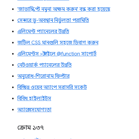
'জাভাস্ক্রিপ্ট নমুনা অক্ষম করুন' বন্ধ করা হয়েছে
সেন্সরে ভূ-অবস্থান নির্ভুলতা পরামিতি
এলিমেন্ট প্যানেলের উন্নতি
জটিল CSS মানগুলি সহজে ডিবাগ করুন
এলিমেন্টস > স্টাইলে @function সাপোর্ট
নেটওয়ার্ক প্যানেলের উন্নতি
অনুরোধ-শিরোনাম ফিল্টার
বিচ্ছিন্ন ওয়েব অ্যাপে সরাসরি সকেট
বিবিধ হাইলাইটস
অ্যাক্সেসযোগ্যতা
ক্রোম ১৩৭