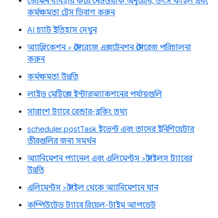
জেমিনি ব্যবহার করে নেটওয়ার্ক অনুরোধ, উৎস ফাইল এবং
কর্মক্ষমতা ট্রেস ডিবাগ করুন
AI চ্যাট ইতিহাস দেখুন
অ্যাপ্লিকেশন > স্টোরেজে এক্সটেনশন স্টোরেজ পরিচালনা
করুন
কর্মক্ষমতা উন্নতি
লাইভ মেট্রিক্সে ইন্টারঅ্যাকশনের পর্যায়গুলি
সারাংশ ট্যাবে রেন্ডার-ব্লকিং তথ্য
scheduler.postTask ইভেন্ট এবং তাদের ইনিশিয়েটার
তীরগুলির জন্য সমর্থন
অ্যানিমেশন প্যানেল এবং এলিমেন্টস > স্টাইলস ট্যাবের
উন্নতি
এলিমেন্টস > স্টাইল থেকে অ্যানিমেশনে যান
কম্পিউটেড ট্যাবে রিয়েল-টাইম আপডেট