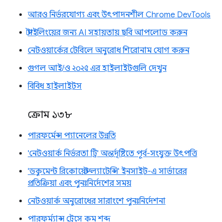
আরও নির্ভরযোগ্য এবং উৎপাদনশীল Chrome DevTools
স্টাইলিংয়ের জন্য AI সহায়তায় ছবি আপলোড করুন
নেটওয়ার্কের টেবিলে অনুরোধ শিরোনাম যোগ করুন
গুগল আই/ও ২০২৫ এর হাইলাইটগুলি দেখুন
বিবিধ হাইলাইটস
ক্রোম ১৩৮
পারফর্মেন্স প্যানেলের উন্নতি
'নেটওয়ার্ক নির্ভরতা ট্রি' অন্তর্দৃষ্টিতে পূর্ব-সংযুক্ত উৎপত্তি
'ডকুমেন্ট রিকোয়েস্ট ল্যাটেন্সি' ইনসাইট-এ সার্ভারের
প্রতিক্রিয়া এবং পুনঃনির্দেশের সময়
নেটওয়ার্ক অনুরোধের সারাংশে পুনঃনির্দেশনা
পারফর্ম্যান্স ট্রেসে কম শব্দ