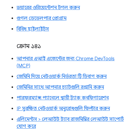
ড্রয়ারের ওরিয়েন্টেশন টগল করুন
গুগল ডেভেলপার প্রোগ্রাম
বিবিধ হাইলাইটস
ক্রোম ১৪১
আপনার এআই এজেন্টের জন্য Chrome DevTools
(MCP)
জেমিনি দিয়ে নেটওয়ার্ক নির্ভরতা ট্রি ডিবাগ করুন
জেমিনির সাথে আপনার চ্যাটগুলি রপ্তানি করুন
পারফরম্যান্স প্যানেলে স্থায়ী ট্র্যাক কনফিগারেশন
IP সুরক্ষিত নেটওয়ার্ক অনুরোধগুলি ফিল্টার করুন
এলিমেন্টস > লেআউট ট্যাব রাজমিস্ত্রির লেআউট সাপোর্ট
যোগ করে