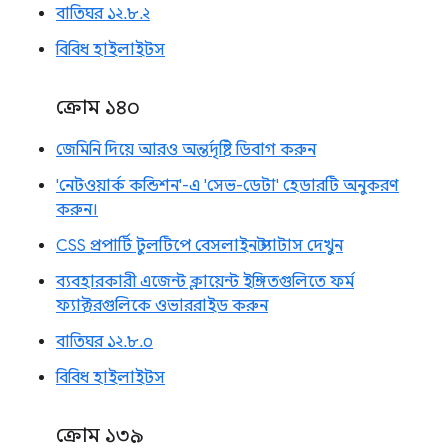
বাতিঘর ১২.৮.২
বিবিধ হাইলাইটস
ক্রোম ১৪০
জেমিনি দিয়ে আরও অন্তর্দৃষ্টি ডিবাগ করুন
'নেটওয়ার্ক কন্ডিশন'-এ 'সেভ-ডেটা' হেডারটি অনুকরণ
করুন।
CSS প্রপার্টি টুলটিপে বেসলাইন স্ট্যাটাস দেখুন
ব্যবহারকারী এজেন্ট ক্লায়েন্ট ইঙ্গিতগুলিতে ফর্ম
ফ্যাক্টরগুলিকে ওভাররাইড করুন
বাতিঘর ১২.৮.০
বিবিধ হাইলাইটস
ক্রোম ১৩৯