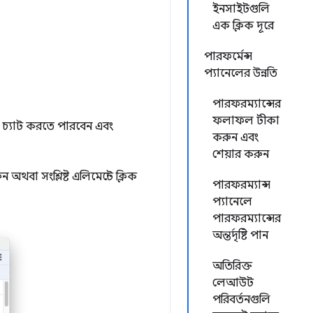
ইনসাইটগুলি
এক ক্লিক দূরে
পারফর্মেন্স
প্যানেলের উন্নতি
পারফরম্যান্সের
ফলাফল টীকা
 চ্যাট করতে পারবেন এবং
করুন এবং
শেয়ার করুন
ন অথবা সংশ্লিষ্ট এলিমেন্টে ক্লিক
পারফরম্যান্স
প্যানেলে
পারফরম্যান্সের
অন্তর্দৃষ্টি পান
অতিরিক্ত
লেআউট
পরিবর্তনগুলি