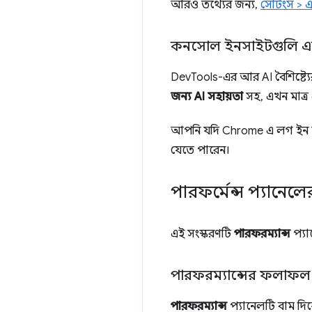
আরও তথ্যের জন্য,
সেটিংস > 
কনসোল ইনসাইটগুলি এক ক
DevTools-এর আর AI বৈশিষ্ট্যের
জন্য AI সহায়তা
সহ, এখন মাত্র 
আপনি যদি Chrome এ লগ ইন 
যেতে পারেন।
পারফর্মেন্স প্যানেলের 
এই সংস্করণটি
পারফরম্যান্স
প্যা
পারফরম্যান্সের ফলাফল 
পারফরম্যান্স
প্যানেলটি বাম দি