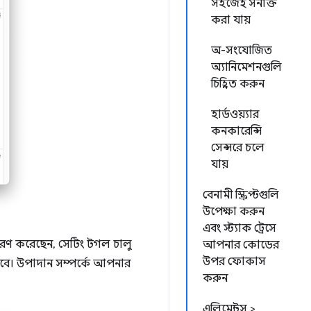
সহজেই সনাক্ত
করা যায়
অ-সংযোজিত
অ্যানিমেশনগুলি
চিহ্নিত করুন
হার্ডওয়্যার
কনকারেন্সি
সেন্সরে চলে
যায়
বেনামী স্ক্রিপ্টগুলি
উপেক্ষা করুন
এবং স্ট্যাক ট্রেসে
রণ করেছেন, সেটিং টগল চালু
আপনার কোডের
উপর ফোকাস
করবে। উপাদান সম্পর্কে আপনার
করুন
এলিমেন্টস >