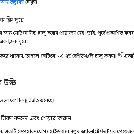
এআই উদ্ভাবন
দেখুন।
্লিক দূরে
 জন্য সেটিংস সিঙ্ক চালু করার প্রয়োজন নেই। তাই, পূর্বে প্রকাশিত
কনসোল
এক ক্লিক দূরে।
করে থাকেন, তাহলে
সেটিংস
> এ এই বৈশিষ্ট্যগুলি চালু করুন।
এআই 
উন্নতি
নেলে বেশ কিছু উন্নতি এনেছে।
টীকা করুন এবং শেয়ার করুন
কে একটি সম্প্রসারণযোগ্য সাইডবারে নতুন
অ্যানোটেশন
ট্যাব পেয়েছ