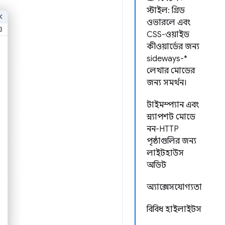
স্টাইল: গ্রিড
ওভারলে এবং
CSS-ওয়াইড
কীওয়ার্ডের জন্য
sideways-*
লেখার মোডের
জন্য সমর্থন।
টাইমস্প্যান এবং
স্ন্যাপশট মোডে
নন-HTTP
পৃষ্ঠাগুলির জন্য
লাইটহাউস
অডিট
অ্যাক্সেসযোগ্যতা
বিবিধ হাইলাইটস