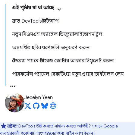
এই পৃষ্ঠায় যা যা আছে
দ্রুত DevTools স্টার্টআপ
নতুন সিএসএস অ্যাঙ্গেল ভিজ্যুয়ালাইজেশন টুল
অসমর্থিত ছবির ধরণগুলি অনুকরণ করুন
স্টোরেজ প্যানে স্টোরেজ কোটার আকার সিমুলেট করুন
পারফর্মেন্স প্যানেল রেকর্ডিংয়ে নতুন ওয়েব ভাইটালস লেন
Jecelyn Yeen
দ্রষ্টব্য:
DevTools উন্নত করতে সাহায্য করতে আগ্রহী?
এখানে Google
ব্যবহারকারী গবেষণায়
অংশগ্রহণের জন্য সাইন আপ করুন।