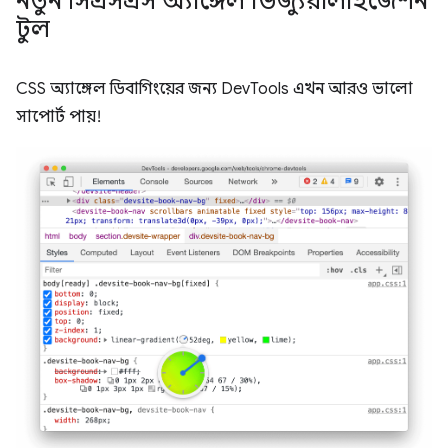
নতুন সিএসএস অ্যাঙ্গেল ভিজ্যুয়ালাইজেশন
টুল
CSS অ্যাঙ্গেল ডিবাগিংয়ের জন্য DevTools এখন আরও ভালো
সাপোর্ট পায়!