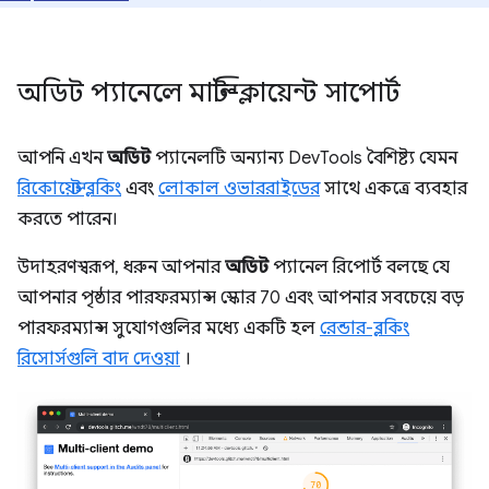
অডিট প্যানেলে মাল্টি-ক্লায়েন্ট সাপোর্ট
আপনি এখন
অডিট
প্যানেলটি অন্যান্য DevTools বৈশিষ্ট্য যেমন
রিকোয়েস্ট ব্লকিং
এবং
লোকাল ওভাররাইডের
সাথে একত্রে ব্যবহার
করতে পারেন।
উদাহরণস্বরূপ, ধরুন আপনার
অডিট
প্যানেল রিপোর্ট বলছে যে
আপনার পৃষ্ঠার পারফরম্যান্স স্কোর 70 এবং আপনার সবচেয়ে বড়
পারফরম্যান্স সুযোগগুলির মধ্যে একটি হল
রেন্ডার-ব্লকিং
রিসোর্সগুলি বাদ দেওয়া
।