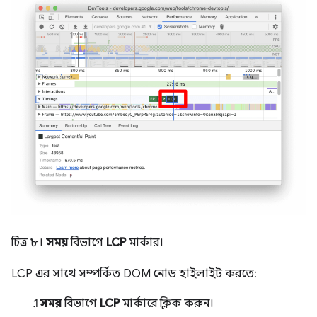
চিত্র ৮।
সময়
বিভাগে
LCP
মার্কার।
LCP এর সাথে সম্পর্কিত DOM নোড হাইলাইট করতে:
সময়
বিভাগে
LCP
মার্কারে ক্লিক করুন।