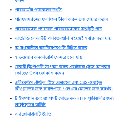
করুন
পারফর্মেন্স প্যানেলের উন্নতি
পারফরম্যান্সের ফলাফল টীকা করুন এবং শেয়ার করুন
পারফরম্যান্স প্যানেলে পারফরম্যান্সের অন্তর্দৃষ্টি পান
অতিরিক্ত লেআউট পরিবর্তনগুলি সহজেই সনাক্ত করা যায়
অ-সংযোজিত অ্যানিমেশনগুলি চিহ্নিত করুন
হার্ডওয়্যার কনকারেন্সি সেন্সরে চলে যায়
বেনামী স্ক্রিপ্টগুলি উপেক্ষা করুন এবং স্ট্যাক ট্রেসে আপনার
কোডের উপর ফোকাস করুন
এলিমেন্টস > স্টাইল: গ্রিড ওভারলে এবং CSS-ওয়াইড
কীওয়ার্ডের জন্য সাইডওয়ে-* লেখার মোডের জন্য সমর্থন।
টাইমস্প্যান এবং স্ন্যাপশট মোডে নন-HTTP পৃষ্ঠাগুলির জন্য
লাইটহাউস অডিট
অ্যাক্সেসিবিলিটি উন্নতি