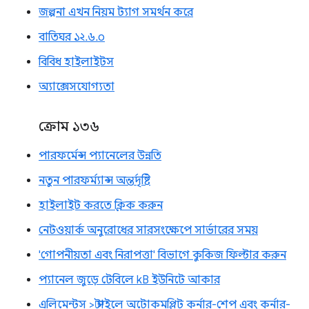
জল্পনা এখন নিয়ম ট্যাগ সমর্থন করে
বাতিঘর ১২.৬.০
বিবিধ হাইলাইটস
অ্যাক্সেসযোগ্যতা
ক্রোম ১৩৬
পারফর্মেন্স প্যানেলের উন্নতি
নতুন পারফর্ম্যান্স অন্তর্দৃষ্টি
হাইলাইট করতে ক্লিক করুন
নেটওয়ার্ক অনুরোধের সারসংক্ষেপে সার্ভারের সময়
'গোপনীয়তা এবং নিরাপত্তা' বিভাগে কুকিজ ফিল্টার করুন
প্যানেল জুড়ে টেবিলে kB ইউনিটে আকার
এলিমেন্টস > স্টাইলে অটোকমপ্লিট কর্নার-শেপ এবং কর্নার-