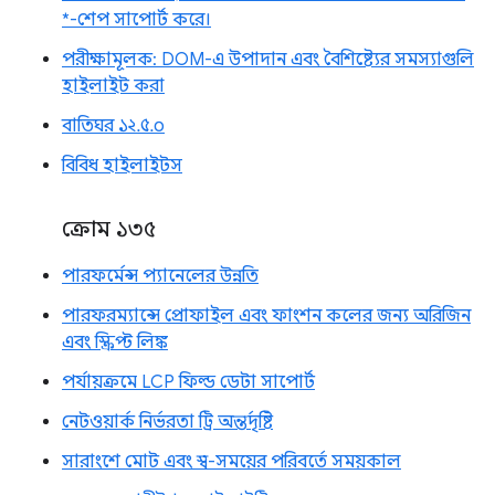
*-শেপ সাপোর্ট করে।
পরীক্ষামূলক: DOM-এ উপাদান এবং বৈশিষ্ট্যের সমস্যাগুলি
হাইলাইট করা
বাতিঘর ১২.৫.০
বিবিধ হাইলাইটস
ক্রোম ১৩৫
পারফর্মেন্স প্যানেলের উন্নতি
পারফরম্যান্সে প্রোফাইল এবং ফাংশন কলের জন্য অরিজিন
এবং স্ক্রিপ্ট লিঙ্ক
পর্যায়ক্রমে LCP ফিল্ড ডেটা সাপোর্ট
নেটওয়ার্ক নির্ভরতা ট্রি অন্তর্দৃষ্টি
সারাংশে মোট এবং স্ব-সময়ের পরিবর্তে সময়কাল