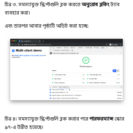
চিত্র ৩. সমস্যাযুক্ত স্ক্রিপ্টগুলি ব্লক করতে
অনুরোধ ব্লকিং
ট্যাব
ব্যবহার করা।
এবং তারপর আবার পৃষ্ঠাটি অডিট করা হচ্ছে:
চিত্র ৪। সমস্যাযুক্ত স্ক্রিপ্টগুলি ব্লক করার পরে
পারফরম্যান্স
স্কোর
৯৭-এ উন্নীত হয়েছে।