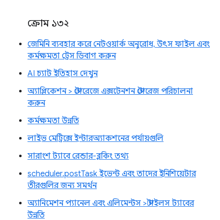
ক্রোম ১৩২
জেমিনি ব্যবহার করে নেটওয়ার্ক অনুরোধ, উৎস ফাইল এবং
কর্মক্ষমতা ট্রেস ডিবাগ করুন
AI চ্যাট ইতিহাস দেখুন
অ্যাপ্লিকেশন > স্টোরেজে এক্সটেনশন স্টোরেজ পরিচালনা
করুন
কর্মক্ষমতা উন্নতি
লাইভ মেট্রিক্সে ইন্টারঅ্যাকশনের পর্যায়গুলি
সারাংশ ট্যাবে রেন্ডার-ব্লকিং তথ্য
scheduler.postTask ইভেন্ট এবং তাদের ইনিশিয়েটার
তীরগুলির জন্য সমর্থন
অ্যানিমেশন প্যানেল এবং এলিমেন্টস > স্টাইলস ট্যাবের
উন্নতি