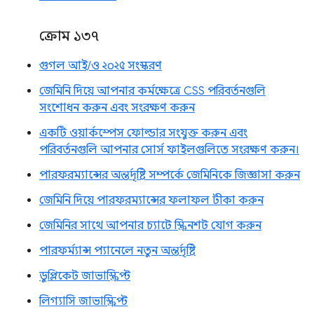
ক্রোম ১৩৭
গুগল আই/ও ২০২৫ সংস্করণ
জেমিনি দিয়ে আপনার কর্মক্ষেত্রে CSS পরিবর্তনগুলি
সংশোধন করুন এবং সংরক্ষণ করুন
একটি ওয়ার্কস্পেস ফোল্ডার সংযুক্ত করুন এবং
পরিবর্তনগুলি আপনার সোর্স ফাইলগুলিতে সংরক্ষণ করুন।
পারফরম্যান্সের অন্তর্দৃষ্টি সম্পর্কে জেমিনিকে জিজ্ঞাসা করুন
জেমিনি দিয়ে পারফরম্যান্সের ফলাফল টীকা করুন
জেমিনির সাথে আপনার চ্যাটে স্ক্রিনশট যোগ করুন
পারফর্ম্যান্স প্যানেলে নতুন অন্তর্দৃষ্টি
ডুপ্লিকেট জাভাস্ক্রিপ্ট
লিগ্যাসি জাভাস্ক্রিপ্ট