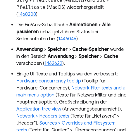
Strg
+
Pfeiltaste
(Windows) und
Opt
+
Pfeiltaste
(MacOS) wiederhergestellt
(
1468208
).
Die Ein/Aus-Schaltfläche
Animationen
>
Alle
pausieren
behält jetzt ihren Status bei
Seitenaufrufen bei (
1446046
).
Anwendung
>
Speicher
>
Cache-Speicher
wurde
in den Bereich
Anwendung
>
Speicher
>
Cache
verschoben (
1462622
).
Einige UI-Texte und Tooltips wurden verbessert:
Hardware concurrency tooltip
(Tooltip für
Hardware-Concurrency),
Network filter texts and a
main menu option
(Texte für Netzwerkfilter und eine
Hauptmenüoption), Großschreibung in der
Application tree view
(Anwendungsbaumansicht),
Network > Headers texts
(Texte für „Netzwerk“ >
„Header“),
Sources > Overrides and Filesystem
texts
(Texte für „Quellen“ > „Überschreibungen“ und