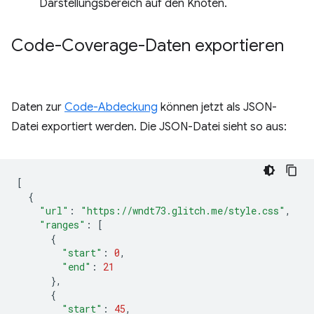
Darstellungsbereich auf den Knoten.
Code-Coverage-Daten exportieren
Daten zur
Code-Abdeckung
können jetzt als JSON-
Datei exportiert werden. Die JSON-Datei sieht so aus:
[
{
"url"
:
"https://wndt73.glitch.me/style.css"
,
"ranges"
:
[
{
"start"
:
0
,
"end"
:
21
},
{
"start"
:
45
,