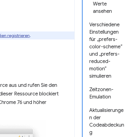
Werte
ansehen
Verschiedene
Einstellungen
ien registrieren
.
für „prefers-
color-scheme“
und „prefers-
reduced-
motion“
simulieren
rce aus und rufen Sie den
Zeitzonen-
ieser Ressource blockiert
Emulation
 Chrome 76 und höher
Aktualisierunge
n der
Codeabdeckun
g