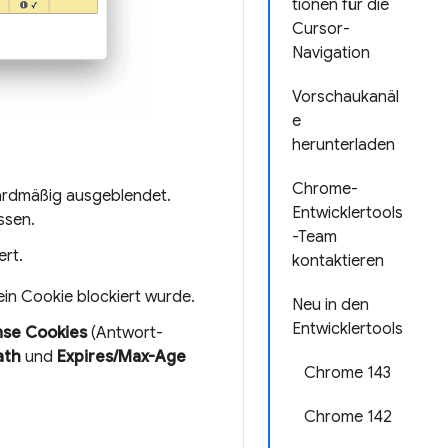
tionen für die
Cursor-
Navigation
Vorschaukanäl
e
herunterladen
Chrome-
ardmäßig ausgeblendet.
Entwicklertools
ssen.
-Team
rt.
kontaktieren
ein Cookie blockiert wurde.
Neu in den
Entwicklertools
se Cookies
(Antwort-
ath
und
Expires/Max-Age
Chrome 143
Chrome 142