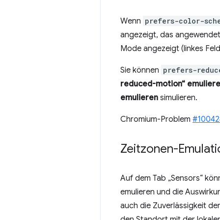
Wenn
prefers-color-sch
angezeigt, das angewendet w
Mode angezeigt (linkes Feld
Sie können
prefers-reduc
reduced-motion“ emulier
emulieren
simulieren.
Chromium-Problem
#10042
Zeitzonen-Emulati
Auf dem Tab „Sensors“ könne
emulieren und die Auswirku
auch die Zuverlässigkeit d
den Standort mit der lokal