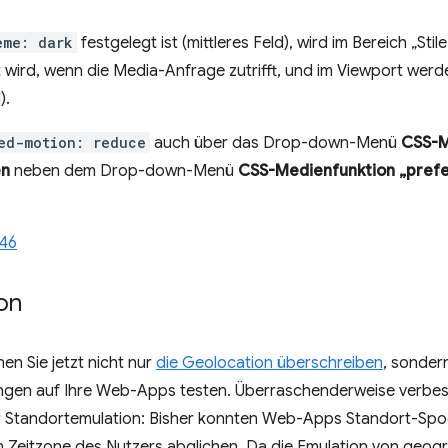
eme: dark
festgelegt ist (mittleres Feld), wird im Bereich „Sti
ird, wenn die Media-Anfrage zutrifft, und im Viewport werden
).
ed-motion: reduce
auch über das Drop-down-Menü
CSS-M
en
neben dem Drop-down-Menü
CSS-Medienfunktion „pref
46
on
n Sie jetzt nicht nur
die Geolocation überschreiben
, sonder
ngen auf Ihre Web-Apps testen. Überraschenderweise verbes
er Standortemulation: Bisher konnten Web-Apps Standort-Spo
en Zeitzone des Nutzers abglichen. Da die Emulation von geo