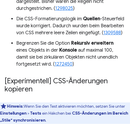
dargestellt. Bisher waren die Regeln nicht
durchgestrichen. (
1298025
)
Die CSS-Formatierungslogik im
Quellen
-Steuerfeld
wurde korrigiert. Dadurch wurden beim Bearbeiten
von CSS mehrere leere Zeilen eingefügt. (
1309588
)
Begrenzen Sie die Option
Rekursiv erweitern
eines Objekts in der
Konsole
auf maximal 100,
damit sie bei zirkulären Objekten nicht unendlich
fortgesetzt wird. (
1272450
)
[Experimentell] CSS-Änderungen
kopieren
Hinweis
:Wenn Sie den Test aktivieren möchten, setzen Sie unter
Einstellungen
>
Tests
ein Häkchen bei
CSS-Änderungen im Bereich
„Stile“ synchronisieren
.