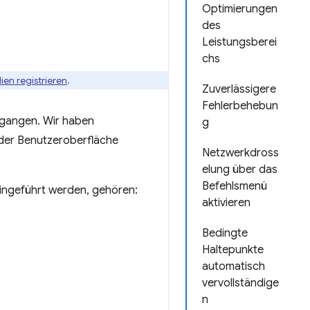
Optimierungen
des
Leistungsberei
chs
ien registrieren
.
Zuverlässigere
Fehlerbehebun
rgangen. Wir haben
g
der Benutzeroberfläche
Netzwerkdross
elung über das
Befehlsmenü
ingeführt werden, gehören:
aktivieren
Bedingte
Haltepunkte
automatisch
vervollständige
n