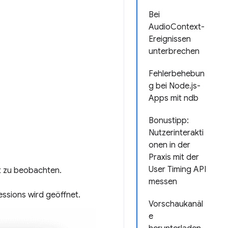
Bei
AudioContext-
Ereignissen
unterbrechen
Fehlerbehebun
g bei Node.js-
Apps mit ndb
Bonustipp:
Nutzerinterakti
onen in der
Praxis mit der
User Timing API
t zu beobachten.
messen
essions wird geöffnet.
Vorschaukanäl
e