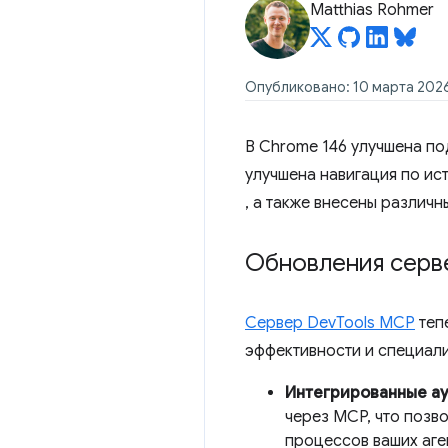
Matthias Rohmer
Опубликовано: 10 марта 2026
В Chrome 146 улучшена п
улучшена навигация по и
, а также внесены различ
Обновления серв
Сервер DevTools MCP
тепе
эффективности и специал
Интегрированные ау
через MCP, что позв
процессов ваших аге