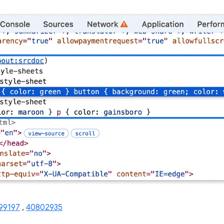
99197
,
40802935