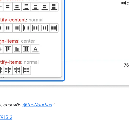
а, спасибо
@TheNourhan
!
791512