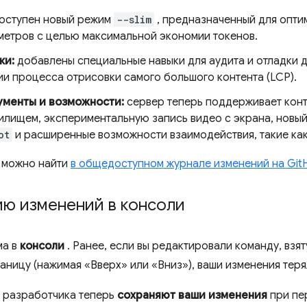
оступен новый режим
--slim
, предназначенный для опти
метров с целью максимальной экономии токенов.
ки:
добавлены специальные навыки для аудита и отладки д
ии процесса отрисовки самого большого контента (LCP).
менты и возможности:
сервер теперь поддерживает конт
лищем, экспериментальную запись видео с экрана, новый
ot
и расширенные возможности взаимодействия, такие ка
 можно найти
в общедоступном журнале изменений на Git
ию изменений в консоли
ма в
консоли
. Ранее, если вы редактировали команду, взят
аницу (нажимая «Вверх» или «Вниз»), ваши изменения теря
ы разработчика теперь
сохраняют ваши изменения
при пе