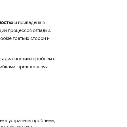
ность»
и приведена в
ции процессов отладки.
okie третьих сторон и
ля диагностики проблем с
ибками, предоставляя
тека устранены проблемы,