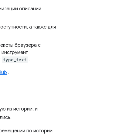
мизации описаний
оступности, а также для
ексты браузера с
 инструмент
к
type_text
.
Hub
.
ую из истории, и
лись.
ремещении по истории