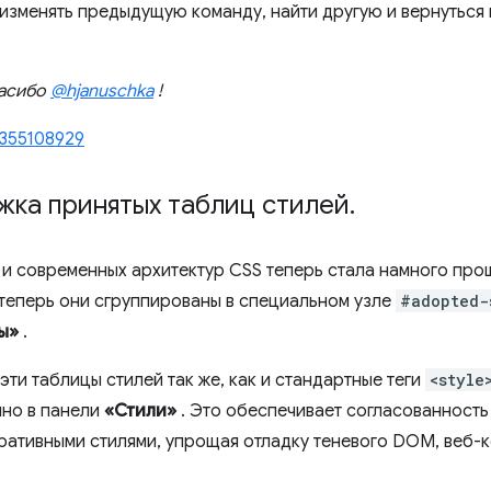
изменять предыдущую команду, найти другую и вернуться к
пасибо
@hjanuschka
!
355108929
жка принятых таблиц стилей
.
и современных архитектур CSS теперь стала намного про
 теперь они сгруппированы в специальном узле
#adopted-
ы»
.
ти таблицы стилей так же, как и стандартные теги
<style
нно в панели
«Стили»
. Это обеспечивает согласованност
ративными стилями, упрощая отладку теневого DOM, веб-