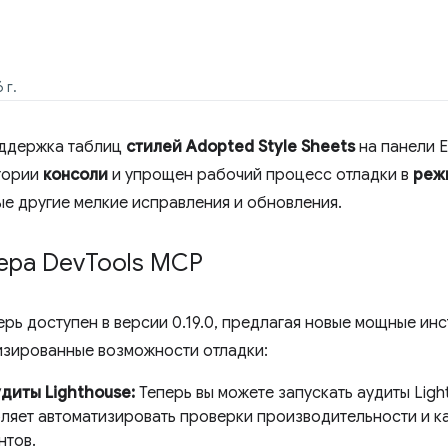
 г.
оддержка таблиц
стилей Adopted Style Sheets
на панели E
стории
консоли
и упрощен рабочий процесс отладки в
реж
ные другие мелкие исправления и обновления.
ера Dev
Tools MCP
рь доступен в версии 0.19.0, предлагая новые мощные ин
изированные возможности отладки:
диты Lighthouse:
Теперь вы можете запускать аудиты Lig
оляет автоматизировать проверки производительности и к
нтов.