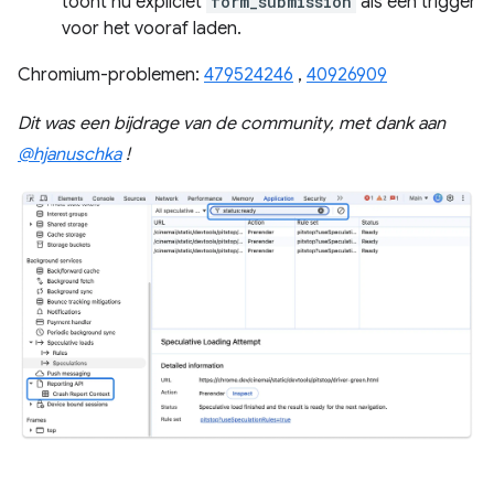
toont nu expliciet
form_submission
als een trigger
voor het vooraf laden.
Chromium-problemen:
479524246
,
40926909
Dit was een bijdrage van de community, met dank aan
@hjanuschka
!