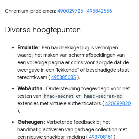
Chromium-problemen:
490029725
,
495842556
Diverse hoogtepunten
Emulatie
: Een hardnekkige bug is verholpen
waarbij het maken van schermafbeeldingen van
een volledige pagina er soms voor zorgde dat de
weergave in een "lekkende" of beschadigde staat
terechtkwam (
495385035
).
WebAuthn
: Ondersteuning toegevoegd voor het
testen van
hmac-secret
en
hmac-secret-mc
extensies met virtuele authenticators (
420689820
).
Geheugen
: Verbeterde feedback bij het
handmatig activeren van garbage collection met
een nieuwe snackbar-melding (
493708151
).