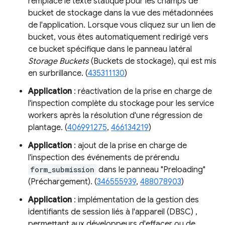
remplacé le texte statique pour les champs de
bucket de stockage dans la vue des métadonnées
de l'application. Lorsque vous cliquez sur un lien de
bucket, vous êtes automatiquement redirigé vers
ce bucket spécifique dans le panneau latéral
Storage Buckets
(Buckets de stockage), qui est mis
en surbrillance. (
435311130
)
Application
: réactivation de la prise en charge de
l'inspection complète du stockage pour les service
workers après la résolution d'une régression de
plantage. (
406991275
,
466134219
)
Application
: ajout de la prise en charge de
l'inspection des événements de prérendu
form_submission
dans le panneau "Preloading"
(Préchargement). (
346555939
,
488078903
)
Application
: implémentation de la gestion des
identifiants de session liés à l'appareil (DBSC) ,
permettant aux développeurs d'effacer ou de