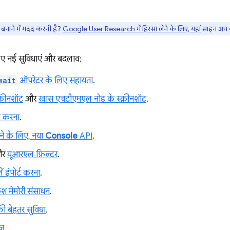
नाने में मदद करनी है?
Google User Research में हिस्सा लेने के लिए, यहां
साइन अप क
ए नई सुविधाएं और बदलाव:
wait
ऑपरेटर के लिए सहायता
.
्क्रीनशॉट
और
खास एचटीएमएल नोड के स्क्रीनशॉट
.
ट करना
.
करने के लिए, नया
Console
API
.
र
यूआरएल फ़िल्टर
.
 इंपोर्ट करना
.
कैश मेमोरी संसाधन
.
ी बेहतर सुविधा
.
ेज
.