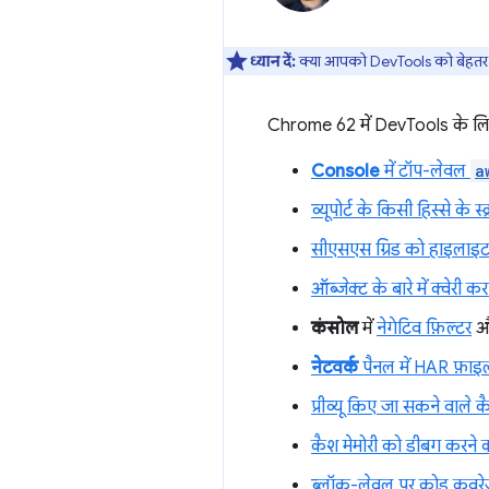
ध्यान दें:
क्या आपको DevTools को बेहतर ब
Chrome 62 में DevTools के लि
Console
में टॉप-लेवल
a
व्यूपोर्ट के किसी हिस्से के स
सीएसएस ग्रिड को हाइलाइ
ऑब्जेक्ट के बारे में क्वेरी 
कंसोल
में
नेगेटिव फ़िल्टर
औ
नेटवर्क
पैनल में HAR फ़ाइलें
प्रीव्यू किए जा सकने वाले 
कैश मेमोरी को डीबग करने क
ब्लॉक-लेवल पर कोड कवर