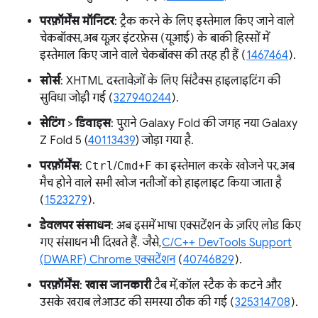
परफ़ॉर्मेंस मॉनिटर
: ट्रैक करने के लिए इस्तेमाल किए जाने वाले
चेकबॉक्स, अब यूज़र इंटरफ़ेस (यूआई) के बाकी हिस्सों में
इस्तेमाल किए जाने वाले चेकबॉक्स की तरह ही हैं (
1467464
).
सोर्स
: XHTML दस्तावेज़ों के लिए सिंटैक्स हाइलाइटिंग की
सुविधा जोड़ी गई (
327940244
).
सेटिंग
>
डिवाइस
: पुराने Galaxy Fold की जगह नया Galaxy
Z Fold 5 (
40113439
) जोड़ा गया है.
परफ़ॉर्मेंस
:
Ctrl
/
Cmd
+
F
का इस्तेमाल करके खोजने पर, अब
मैच होने वाले सभी खोज नतीजों को हाइलाइट किया जाता है
(
1523279
).
डेवलपर संसाधन
: अब इसमें भाषा एक्सटेंशन के ज़रिए लोड किए
गए संसाधन भी दिखते हैं. जैसे,
C/C++ DevTools Support
(DWARF) Chrome एक्सटेंशन
(
40746829
).
परफ़ॉर्मेंस
:
खास जानकारी
टैब में, कॉल स्टैक के कटने और
उसके खराब लेआउट की समस्या ठीक की गई (
325314708
).