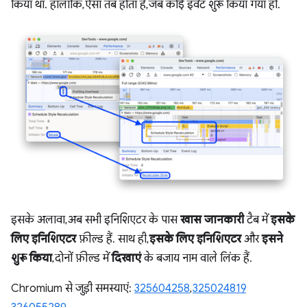
किया था. हालांकि, ऐसा तब होता है, जब कोई इवेंट शुरू किया गया हो.
इसके अलावा, अब सभी इनिशिएटर के पास
खास जानकारी
टैब में
इसके
लिए इनिशिएटर
फ़ील्ड हैं. साथ ही,
इसके लिए इनिशिएटर
और
इसने
शुरू किया
, दोनों फ़ील्ड में
दिखाएं
के बजाय नाम वाले लिंक हैं.
Chromium से जुड़ी समस्याएं:
325604258
,
325024819