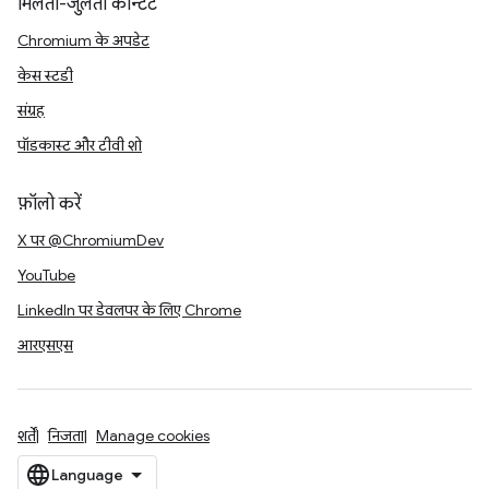
मिलता-जुलता कॉन्टेंट
Chromium के अपडेट
केस स्टडी
संग्रह
पॉडकास्ट और टीवी शो
फ़ॉलो करें
X पर @ChromiumDev
YouTube
LinkedIn पर डेवलपर के लिए Chrome
आरएसएस
शर्तें
निजता
Manage cookies