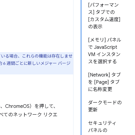
[パフォーマン
ス] タブでの
[カスタム速度]
の表示
[メモリ] パネル
で JavaScript
VM インスタン
ている場合、これらの機能は存在しませ
スを選択する
 6 週間ごとに新しいメジャー バージ
[Network] タブ
を [Page] タブ
に名称変更
ダークモードの
nux、ChromeOS）を押して、
更新
すべてのネットワーク リクエ
セキュリティ
パネルの