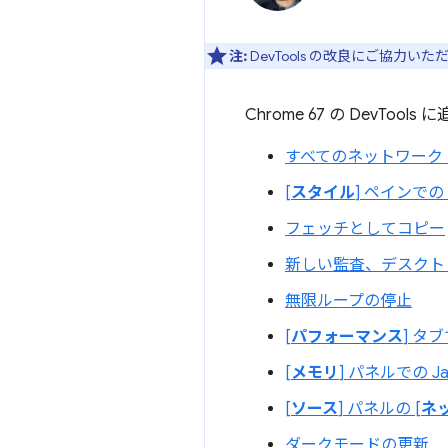
注:
DevTools の改良にご協力い
Chrome 67 の DevT
すべてのネットワーク
[
スタイル
] ペインでの
フェッチとしてコピー
新しい監査、デスクト
無限ループの停止
[
パフォーマンス
] タ
[
メモリ
] パネルでの J
[
ソース
] パネルの [
ネ
ダークモードの更新