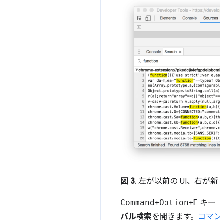
図 3
. 左が以前の UI、右が新し
Command
+
Option
+
F
キー
バル検索
を開きます。
コマン