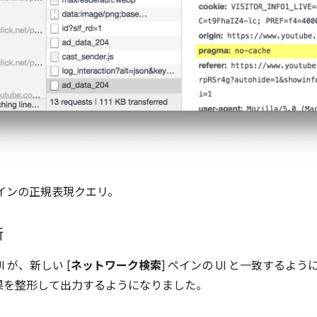
 ペインの正規表現クエリ。
新
UI が、新しい [
ネットワーク検索
] ペインの UI と一致する
果を整形して出力するようになりました。