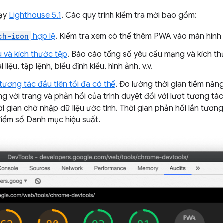
hạy
Lighthouse 5.1
. Các quy trình kiểm tra mới bao gồm:
ch-icon
hợp lệ
. Kiểm tra xem có thể thêm PWA vào màn hình 
 và kích thước tệp
. Báo cáo tổng số yêu cầu mạng và kích t
liệu, tập lệnh, biểu định kiểu, hình ảnh, v.v.
 tương tác đầu tiên tối đa có thể
. Đo lường thời gian tiềm năng
g với trang và phản hồi của trình duyệt đối với lượt tương tác 
ời gian chờ nhập dữ liệu ước tính. Thời gian phản hồi lần tương
iểm số Danh mục hiệu suất.