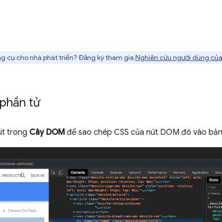
g cụ cho nhà phát triển? Đăng ký tham gia
Nghiên cứu người dùng của
 phần tử
út trong
Cây DOM
để sao chép CSS của nút DOM đó vào bản