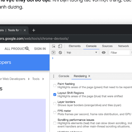
hu vực thay đổi bố cục
. Khi bạn tương tác với một trang, cá
anh dương.