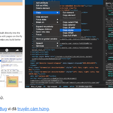
tử.
sBug
vì đã
truyền cảm hứng
.