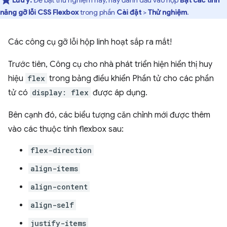
Lưu ý:
Để bật thử nghiệm này, hãy đánh dấu vào hộp
Bật các tính
năng gỡ lỗi CSS Flexbox
trong phần
Cài đặt
>
Thử nghiệm
.
Các công cụ gỡ lỗi hộp linh hoạt sắp ra mắt!
Trước tiên, Công cụ cho nhà phát triển hiện hiển thị huy
hiệu
flex
trong bảng điều khiển Phần tử cho các phần
tử có
display: flex
được áp dụng.
Bên cạnh đó, các biểu tượng căn chỉnh mới được thêm
vào các thuộc tính flexbox sau:
flex-direction
align-items
align-content
align-self
justify-items