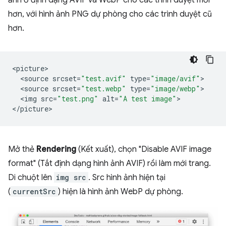
ảnh ở định dạng AVIF và WebP cho các trình duyệt mới
hơn, với hình ảnh PNG dự phòng cho các trình duyệt cũ
hơn.
<
picture
<
source
srcset
=
"test.avif"
type
=
"image/avif"
<
source
srcset
=
"test.webp"
type
=
"image/webp"
<
img
src
=
"test.png"
alt
=
"A test image"
>

<
/picture
Mở thẻ
Rendering
(Kết xuất), chọn "Disable AVIF image
format" (Tắt định dạng hình ảnh AVIF) rồi làm mới trang.
Di chuột lên
img src
. Src hình ảnh hiện tại
(
currentSrc
) hiện là hình ảnh WebP dự phòng.