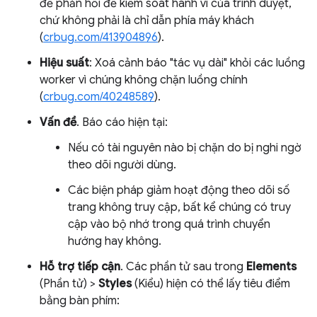
đề phản hồi để kiểm soát hành vi của trình duyệt,
chứ không phải là chỉ dẫn phía máy khách
(
crbug.com/413904896
).
Hiệu suất
: Xoá cảnh báo "tác vụ dài" khỏi các luồng
worker vì chúng không chặn luồng chính
(
crbug.com/40248589
).
Vấn đề
. Báo cáo hiện tại:
Nếu có tài nguyên nào bị chặn do bị nghi ngờ
theo dõi người dùng.
Các biện pháp giảm hoạt động theo dõi số
trang không truy cập, bất kể chúng có truy
cập vào bộ nhớ trong quá trình chuyển
hướng hay không.
Hỗ trợ tiếp cận
. Các phần tử sau trong
Elements
(Phần tử) >
Styles
(Kiểu) hiện có thể lấy tiêu điểm
bằng bàn phím: