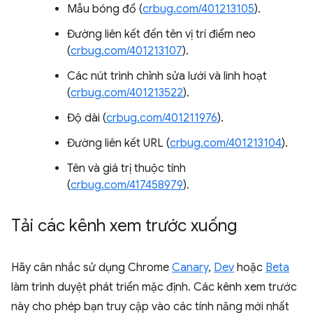
Mẫu bóng đổ (
crbug.com/401213105
).
Đường liên kết đến tên vị trí điểm neo
(
crbug.com/401213107
).
Các nút trình chỉnh sửa lưới và linh hoạt
(
crbug.com/401213522
).
Độ dài (
crbug.com/401211976
).
Đường liên kết URL (
crbug.com/401213104
).
Tên và giá trị thuộc tính
(
crbug.com/417458979
).
Tải các kênh xem trước xuống
Hãy cân nhắc sử dụng Chrome
Canary
,
Dev
hoặc
Beta
làm trình duyệt phát triển mặc định. Các kênh xem trước
này cho phép bạn truy cập vào các tính năng mới nhất