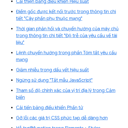
Cải thiện bảng điều khiển Hiệu suất
Điểm gốc được kết nối trước trong thông tin chi
tiết "Cây phần phụ thuộc mạng"
Thời gian phản hồi và chuyển hướng của máy chủ
trong thông tin chi tiết "Độ trễ của yêu cầu về tài
liệu"
Lệnh chuyển hướng trong phần Tóm tắt yêu cầu
mạng
Giảm nhiễu trong dấu vết hiệu suất
Ngừng sử dụng "Tắt mẫu JavaScript"
Tham số độ chính xác của vị trí địa lý trong Cảm
biến
Cải tiến bảng điều khiển Phần tử
Gỡ lỗi các giá trị CSS phức tạp dễ dàng hơn