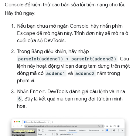
Console để kiểm thử các bản sửa lỗi tiềm năng cho lỗi.
Hãy thử ngay:
Nếu bạn chưa mở ngăn Console, hãy nhấn phím
Escape
để mở ngăn này. Trình đơn này sẽ mở ra ở
cuối cửa sổ DevTools.
Trong Bảng điều khiển, hãy nhập
parseInt(addend1) + parseInt(addend2)
. Câu
lệnh này hoạt động vì bạn đang tạm dừng trên một
dòng mã có
addend1
và
addend2
nằm trong
phạm vi.
Nhấn
Enter
. DevTools đánh giá câu lệnh và in ra
6
, đây là kết quả mà bạn mong đợi từ bản minh
hoạ.