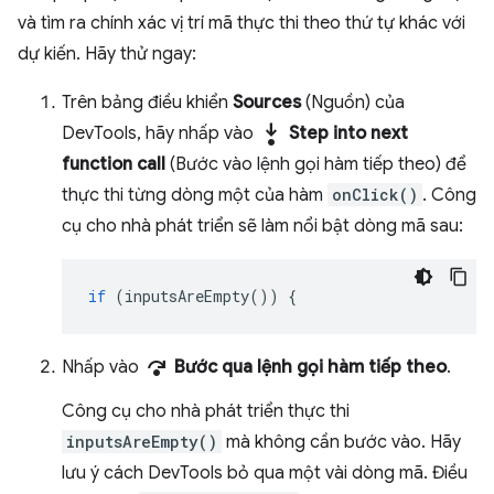
và tìm ra chính xác vị trí mã thực thi theo thứ tự khác với
dự kiến. Hãy thử ngay:
Trên bảng điều khiển
Sources
(Nguồn) của
step_into
DevTools, hãy nhấp vào
Step into next
function call
(Bước vào lệnh gọi hàm tiếp theo) để
thực thi từng dòng một của hàm
onClick()
. Công
cụ cho nhà phát triển sẽ làm nổi bật dòng mã sau:
if
(
inputsAreEmpty
())
{
step_over
Nhấp vào
Bước qua lệnh gọi hàm tiếp theo
.
Công cụ cho nhà phát triển thực thi
inputsAreEmpty()
mà không cần bước vào. Hãy
lưu ý cách DevTools bỏ qua một vài dòng mã. Điều