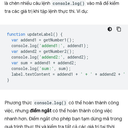
là chèn nhiều câu lệnh
console.log()
vào mã để kiểm
tra các giá trị khi tập lệnh thực thi. Ví dụ:
function
updateLabel
()
{
var
addend1
=
getNumber1
();
console
.
log
(
'addend1:'
,
addend1
);
var
addend2
=
getNumber2
();
console
.
log
(
'addend2:'
,
addend2
);
var
sum
=
addend1
+
addend2
;
console
.
log
(
'sum:'
,
sum
);
label
.
textContent
=
addend1
+
' + '
+
addend2
+
' 
}
Phương thức
console.log()
có thể hoàn thành công
việc, nhưng
điểm ngắt
có thể hoàn thành công việc
nhanh hơn. Điểm ngắt cho phép bạn tạm dừng mã trong
quá trình thực thi và kiểm tra tất cả các giá trị tại thời