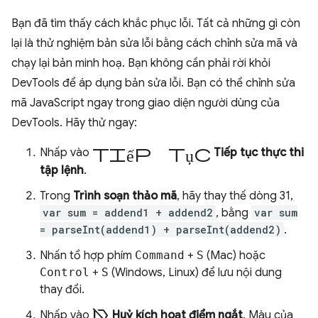
Bạn đã tìm thấy cách khắc phục lỗi. Tất cả những gì còn
lại là thử nghiệm bản sửa lỗi bằng cách chỉnh sửa mã và
chạy lại bản minh hoạ. Bạn không cần phải rời khỏi
DevTools để áp dụng bản sửa lỗi. Bạn có thể chỉnh sửa
mã JavaScript ngay trong giao diện người dùng của
DevTools. Hãy thử ngay:
tiếp tục
Nhấp vào
Tiếp tục thực thi
tập lệnh
.
Trong
Trình soạn thảo mã
, hãy thay thế dòng 31,
var sum = addend1 + addend2
, bằng
var sum
= parseInt(addend1) + parseInt(addend2)
.
Nhấn tổ hợp phím
Command
+
S
(Mac) hoặc
Control
+
S
(Windows, Linux) để lưu nội dung
thay đổi.
label_off
Nhấp vào
Huỷ kích hoạt điểm ngắt
. Màu của