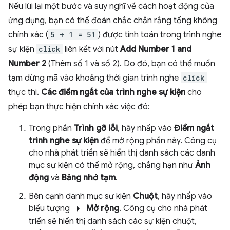
Nếu lùi lại một bước và suy nghĩ về cách hoạt động của
ứng dụng, bạn có thể đoán chắc chắn rằng tổng không
chính xác (
5 + 1 = 51
) được tính toán trong trình nghe
sự kiện
click
liên kết với nút
Add Number 1 and
Number 2
(Thêm số 1 và số 2). Do đó, bạn có thể muốn
tạm dừng mã vào khoảng thời gian trình nghe
click
thực thi.
Các điểm ngắt của trình nghe sự kiện
cho
phép bạn thực hiện chính xác việc đó:
Trong phần
Trình gỡ lỗi
, hãy nhấp vào
Điểm ngắt
trình nghe sự kiện
để mở rộng phần này. Công cụ
cho nhà phát triển sẽ hiển thị danh sách các danh
mục sự kiện có thể mở rộng, chẳng hạn như
Ảnh
động
và
Bảng nhớ tạm
.
Bên cạnh danh mục sự kiện
Chuột
, hãy nhấp vào
arrow_right
biểu tượng
Mở rộng
. Công cụ cho nhà phát
triển sẽ hiển thị danh sách các sự kiện chuột,