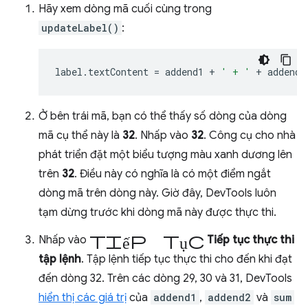
Hãy xem dòng mã cuối cùng trong
updateLabel()
:
label
.
textContent
=
addend1
+
' + '
+
addend2
Ở bên trái mã, bạn có thể thấy số dòng của dòng
mã cụ thể này là
32
. Nhấp vào
32
. Công cụ cho nhà
phát triển đặt một biểu tượng màu xanh dương lên
trên
32
. Điều này có nghĩa là có một điểm ngắt
dòng mã trên dòng này. Giờ đây, DevTools luôn
tạm dừng trước khi dòng mã này được thực thi.
tiếp tục
Nhấp vào
Tiếp tục thực thi
tập lệnh
. Tập lệnh tiếp tục thực thi cho đến khi đạt
đến dòng 32. Trên các dòng 29, 30 và 31, DevTools
hiển thị các giá trị
của
addend1
,
addend2
và
sum