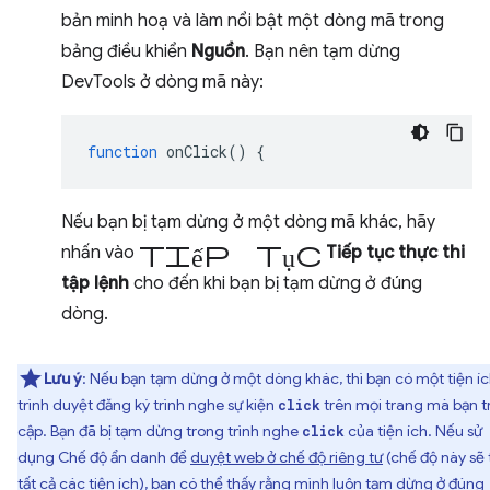
bản minh hoạ và làm nổi bật một dòng mã trong
bảng điều khiển
Nguồn
. Bạn nên tạm dừng
DevTools ở dòng mã này:
function
onClick
()
{
Nếu bạn bị tạm dừng ở một dòng mã khác, hãy
tiếp tục
nhấn vào
Tiếp tục thực thi
tập lệnh
cho đến khi bạn bị tạm dừng ở đúng
dòng.
Lưu ý
: Nếu bạn tạm dừng ở một dòng khác, thì bạn có một tiện í
trình duyệt đăng ký trình nghe sự kiện
trên mọi trang mà bạn t
click
cập. Bạn đã bị tạm dừng trong trình nghe
của tiện ích. Nếu sử
click
dụng Chế độ ẩn danh để
duyệt web ở chế độ riêng tư
(chế độ này sẽ 
tất cả các tiện ích), bạn có thể thấy rằng mình luôn tạm dừng ở đúng