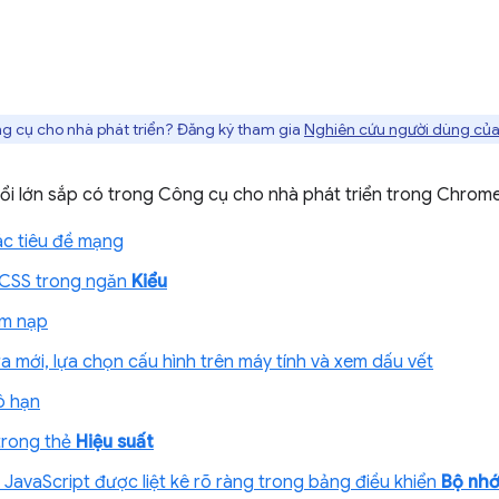
g cụ cho nhà phát triển? Đăng ký tham gia
Nghiên cứu người dùng của
đổi lớn sắp có trong Công cụ cho nhà phát triển trong Chrom
ác tiêu đề mạng
n CSS trong ngăn
Kiểu
ìm nạp
a mới, lựa chọn cấu hình trên máy tính và xem dấu vết
ô hạn
trong thẻ
Hiệu suất
JavaScript được liệt kê rõ ràng trong bảng điều khiển
Bộ nh