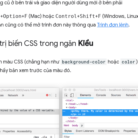
g cũ ở bên trái và giao diện người dùng mới ở bên phải
d
+
Option
+
F
(Mac) hoặc
Control
+
Shift
+
F
(Windows, Linu
ạn cũng có thể mở trình đơn này thông qua
Trình đơn lệnh
.
trị biến CSS trong ngăn
Kiểu
tính màu CSS (chẳng hạn như
background-color
hoặc
color
thấy bản xem trước của màu đó.