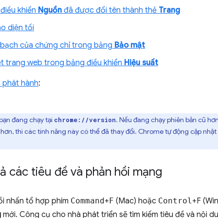
điều khiển
Nguồn
đã được đổi tên thành thẻ
Trang
o diện tối
h bạch của chứng chỉ trong bảng
Bảo mật
ệt trang web trong bảng điều khiển
Hiệu suất
ú phát hành
:
bạn đang chạy tại
. Nếu đang chạy phiên bản cũ hơn
chrome://version
ơn, thì các tính năng này có thể đã thay đổi. Chrome tự động cập nhật
cả các tiêu đề và phản hồi mạng
ồi nhấn tổ hợp phím
Command
+
F
(Mac) hoặc
Control
+F (Wi
g
mới. Công cụ cho nhà phát triển sẽ tìm kiếm tiêu đề và nội d