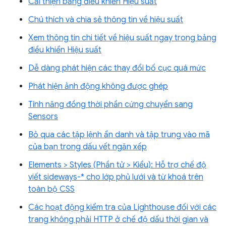
Cải thiện bảng điều khiển Hiệu suất
Chú thích và chia sẻ thông tin về hiệu suất
Xem thông tin chi tiết về hiệu suất ngay trong bảng
điều khiển Hiệu suất
Dễ dàng phát hiện các thay đổi bố cục quá mức
Phát hiện ảnh động không được ghép
Tính năng đồng thời phần cứng chuyển sang
Sensors
Bỏ qua các tập lệnh ẩn danh và tập trung vào mã
của bạn trong dấu vết ngăn xếp
Elements > Styles (Phần tử > Kiểu): Hỗ trợ chế độ
viết sideways-* cho lớp phủ lưới và từ khoá trên
toàn bộ CSS
Các hoạt động kiểm tra của Lighthouse đối với các
trang không phải HTTP ở chế độ dấu thời gian và