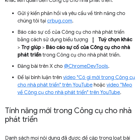
khác liên quan đến Công cụ cho nhà phát triển.
Gửi ý kiến phản hồi và yêu cầu về tính năng cho
chúng tôi tại
crbug.com
.
Báo cáo sự cố của Công cụ cho nhà phát triển
more_vert
bằng cách sử dụng biểu tượng
Tuỳ chọn khác
>
Trợ giúp
>
Báo cáo sự cố của Công cụ cho nhà
phát triển
trong Công cụ cho nhà phát triển.
Đăng bài trên X cho
@ChromeDevTools
.
Để lại bình luận trên
video "Có gì mới trong Công cụ
cho nhà phát triển" trên YouTube
hoặc
video "Mẹo
về Công cụ cho nhà phát triển" trên YouTube
.
Tính năng mới trong Công cụ cho nhà
phát triển
Danh sách mọi nội dung đã được đề cập trong loạt bài