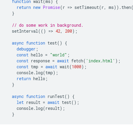
function
wait
(
ms
)
{
return
new
Promise
(
r
=
>
setTimeout
(
r
,
ms
)).
then
}
// do some work in background.
setInterval
(()
=
>
42
,
200
);
async
function
test
()
{
debugger
;
const
hello
=
"world"
;
const
response
=
await
fetch
(
'index.html'
);
const
tmp
=
await
wait
(
1000
);
console
.
log
(
tmp
);
return
hello
;
}
async
function
runTest
()
{
let
result
=
await
test
();
console
.
log
(
result
);
}