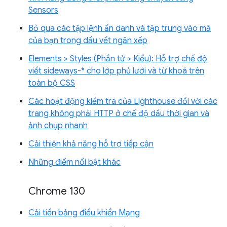
Sensors
Bỏ qua các tập lệnh ẩn danh và tập trung vào mã
của bạn trong dấu vết ngăn xếp
Elements > Styles (Phần tử > Kiểu): Hỗ trợ chế độ
viết sideways-* cho lớp phủ lưới và từ khoá trên
toàn bộ CSS
Các hoạt động kiểm tra của Lighthouse đối với các
trang không phải HTTP ở chế độ dấu thời gian và
ảnh chụp nhanh
Cải thiện khả năng hỗ trợ tiếp cận
Những điểm nổi bật khác
Chrome 130
Cải tiến bảng điều khiển Mạng