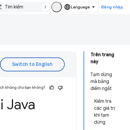
/
Đăng nhập
Trên trang
này
Tạm dừng
mã bằng
 ích không cho bạn không?
điểm ngắt
i Java
Kiểm tra
các giá trị
khi tạm
dừng