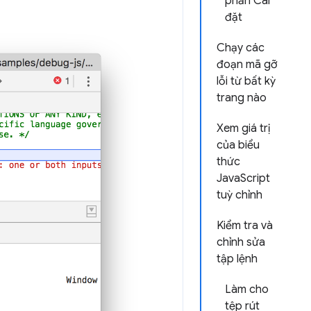
phần Cài
đặt
Chạy các
đoạn mã gỡ
lỗi từ bất kỳ
trang nào
Xem giá trị
của biểu
thức
JavaScript
tuỳ chỉnh
Kiểm tra và
chỉnh sửa
tập lệnh
Làm cho
tệp rút