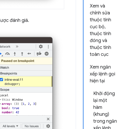
Xem và
chỉnh sửa
thuộc tính
được đánh giá.
cục bộ,
thuộc tính
đóng và
thuộc tính
toàn cục
Xem ngăn
xếp lệnh gọi
hiện tại
Khởi động
lại một
hàm
(khung)
trong ngăn
xếp lệnh