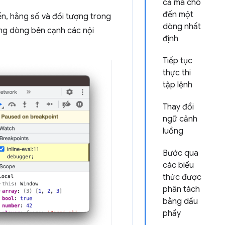
cả mã cho
đến một
biến, hằng số và đối tượng trong
dòng nhất
 cùng dòng bên cạnh các nội
định
Tiếp tục
thực thi
tập lệnh
Thay đổi
ngữ cảnh
luồng
Bước qua
các biểu
thức được
phân tách
bằng dấu
phẩy