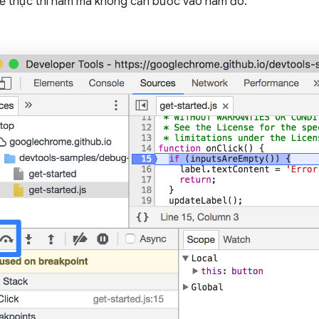
ể thực thi hàm mà không cần bước vào hàm đó.