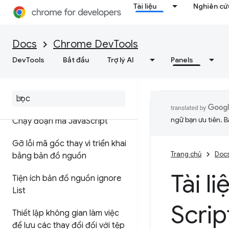
Tài liệu
Nghiên cứu
Nguồn
Tổng quan
Docs
Chrome DevTools
DevTools
Bắt đầu
Trợ lý AI
Panels
Gỡ lỗi JavaScript
Tạm dừng mã với các điểm
ngắt
ngữ bạn ưu tiên. B
Chạy đoạn mã Java
Script
Gỡ lỗi mã gốc thay vì triển khai
Trang chủ
Doc
bằng bản đồ nguồn
Tài l
Tiện ích bản đồ nguồn ignore
List
Scrip
Thiết lập không gian làm việc
để lưu các thay đổi đối với tệp