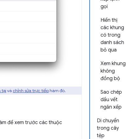
gọi
Hiển thị
các khung
có trong
danh sách
bỏ qua
Xem khung
không
đồng bộ
 tại
và
chỉnh sửa trực tiếp
hàm đó.
Sao chép
dấu vết
ngăn xếp
Di chuyển
 hàm để xem trước các thuộc
trong cây
tệp