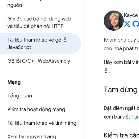
nguồn
Kayce
Ghi đè cục bộ nội dung web
và tiêu đề phản hồi HTTP
Tài liệu tham khảo về gỡ lỗi
Khám phá quy tr
Java
Script
cho nhà phát t
Gỡ lỗi C
/
C++ Web
Assembly
Hãy xem bài vi
lỗi.
Mạng
Tạm dừng 
Tổng quan
Đặt điểm ngắt đ
Kiểm tra hoạt động mạng
xem bài viết
Tạ
Tài liệu tham khảo về tính năng
Kiểm tra các
Xem tài nguyên trang