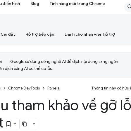
 điển hình
Blog
Tính năng mới trong Chrome
Cài đặt
Hỗ trợ tiếp cận
Dành cho nhân viên hỗ trợ
Google sử dụng công nghệ AI để dịch nội dung sang ngôn
ản dịch bằng AI có thể có lỗi.
s
Chrome DevTools
Panels
Thông tin này có hữu
iệu tham khảo về gỡ lỗ
t