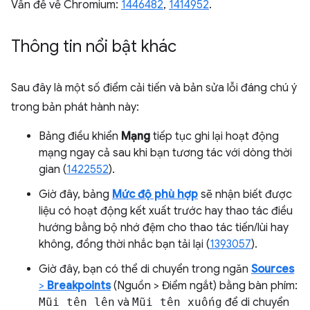
Vấn đề về Chromium:
1446482
,
1414952
.
Thông tin nổi bật khác
Sau đây là một số điểm cải tiến và bản sửa lỗi đáng chú ý
trong bản phát hành này:
Bảng điều khiển
Mạng
tiếp tục ghi lại hoạt động
mạng ngay cả sau khi bạn tương tác với dòng thời
gian (
1422552
).
Giờ đây, bảng
Mức độ phù hợp
sẽ nhận biết được
liệu có hoạt động kết xuất trước hay thao tác điều
hướng bằng bộ nhớ đệm cho thao tác tiến/lùi hay
không, đồng thời nhắc bạn tải lại (
1393057
).
Giờ đây, bạn có thể di chuyển trong ngăn
Sources
>
Breakpoints
(Nguồn > Điểm ngắt) bằng bàn phím:
Mũi tên lên
và
Mũi tên xuống
để di chuyển