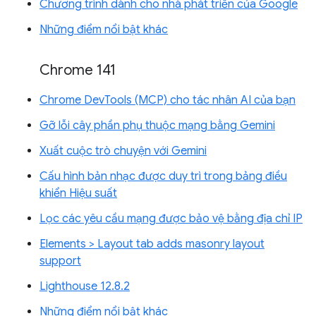
Chương trình dành cho nhà phát triển của Google
Những điểm nổi bật khác
Chrome 141
Chrome DevTools (MCP) cho tác nhân AI của bạn
Gỡ lỗi cây phần phụ thuộc mạng bằng Gemini
Xuất cuộc trò chuyện với Gemini
Cấu hình bản nhạc được duy trì trong bảng điều
khiển Hiệu suất
Lọc các yêu cầu mạng được bảo vệ bằng địa chỉ IP
Elements > Layout tab adds masonry layout
support
Lighthouse 12.8.2
Những điểm nổi bật khác