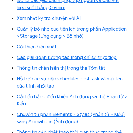
Gỡ lỗi các yêu cầu mạng, tệp nguồn và dấu vết
hiệu suất bằng Gemini
Xem nhật ký trò chuyện với AI
Quản lý bộ nhớ của tiện ích trong phần Application
> Storage (Ứng dụng > Bộ nhớ)
Cải thiện hiệu suất
Các giai đoạn tương tác trong chỉ số trực tiếp
Thông tin chặn hiển thị trong thẻ Tóm tắt
Hỗ trợ các sự kiện scheduler.postTask và mũi tên
của trình khởi tạo
Cải tiến bảng điều khiển Ảnh động và thẻ Phần tử >
Kiểu
Chuyển từ phần Elements > Styles (Phần tử > Kiểu)
sang Animations (Ảnh động)
Thông tin cập nhật theo thời gian thực trong thẻ