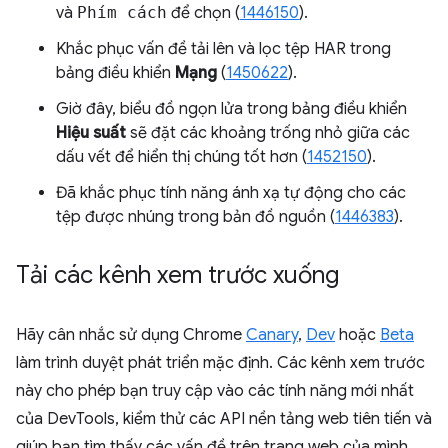
và
Phím cách
để chọn (
1446150
).
Khắc phục vấn đề tải lên và lọc tệp HAR trong
bảng điều khiển
Mạng
(
1450622
).
Giờ đây, biểu đồ ngọn lửa trong bảng điều khiển
Hiệu suất
sẽ đặt các khoảng trống nhỏ giữa các
dấu vết để hiển thị chúng tốt hơn (
1452150
).
Đã khắc phục tính năng ánh xạ tự động cho các
tệp được nhúng trong bản đồ nguồn (
1446383
).
Tải các kênh xem trước xuống
Hãy cân nhắc sử dụng Chrome
Canary
,
Dev
hoặc
Beta
làm trình duyệt phát triển mặc định. Các kênh xem trước
này cho phép bạn truy cập vào các tính năng mới nhất
của DevTools, kiểm thử các API nền tảng web tiên tiến và
giúp bạn tìm thấy các vấn đề trên trang web của mình