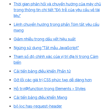
Thời gian phản hồi và chuyển hướng của máy chủ
trong thông tin chi tiết "Độ trễ của yêu cầu về tài
liệu"
Lệnh chuyển hướng trong phần Tóm tắt yêu cầu
mạng
Giảm nhiễu trong dấu vết hiệu suất
Ngừng sử dụng "Tắt mẫu JavaScript"
Tham số độ chính xác của vị trí địa lý trong Cảm
biến
Cải tiến bảng điều khiển Phần tử
Gỡ lỗi các giá trị CSS phức tạp dễ dàng hơn
Hỗ trợ@function trong Elements > Styles
Cải tiến bảng điều khiển Mạng
bộ lọc has-request-header