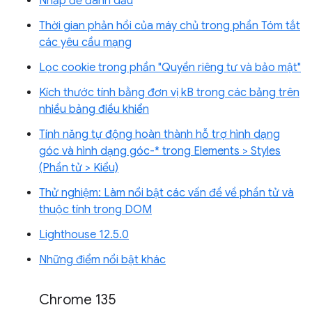
Nhấp để đánh dấu
Thời gian phản hồi của máy chủ trong phần Tóm tắt
các yêu cầu mạng
Lọc cookie trong phần "Quyền riêng tư và bảo mật"
Kích thước tính bằng đơn vị kB trong các bảng trên
nhiều bảng điều khiển
Tính năng tự động hoàn thành hỗ trợ hình dạng
góc và hình dạng góc-* trong Elements > Styles
(Phần tử > Kiểu)
Thử nghiệm: Làm nổi bật các vấn đề về phần tử và
thuộc tính trong DOM
Lighthouse 12.5.0
Những điểm nổi bật khác
Chrome 135