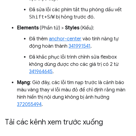
Đã sửa lỗi các phím tắt thu phóng dấu vết
Shift
+
S
/
W
bị hỏng trước đó.
Elements
(Phần tử) >
Styles
(Kiểu):
Đã thêm
anchor-center
vào tính năng tự
động hoàn thành
341991541
.
Đã khắc phục lỗi trình chỉnh sửa flexbox
không dùng được cho các giá trị có 2 từ
341964645
.
Mạng
: Giờ đây, các lỗi tìm nạp trước là cảnh báo
màu vàng thay vì lỗi màu đỏ để chỉ định rằng màn
hình hiển thị nội dung không bị ảnh hưởng
372055494
.
Tải các kênh xem trước xuống