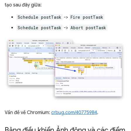
tạo sau đây giữa:
Schedule postTask
->
Fire postTask
Schedule postTask
->
Abort postTask
Vấn đề về Chromium:
crbug.com/40775984
.
Bảng điều khiển Ảnh động và các điểm