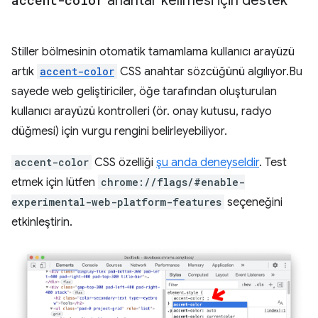
accent-color
anahtar kelimesi için destek
Stiller bölmesinin otomatik tamamlama kullanıcı arayüzü
artık
accent-color
CSS anahtar sözcüğünü algılıyor.Bu
sayede web geliştiriciler, öğe tarafından oluşturulan
kullanıcı arayüzü kontrolleri (ör. onay kutusu, radyo
düğmesi) için vurgu rengini belirleyebiliyor.
accent-color
CSS özelliği
şu anda deneyseldir
. Test
etmek için lütfen
chrome://flags/#enable-
experimental-web-platform-features
seçeneğini
etkinleştirin.