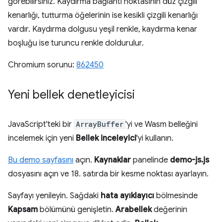
görebilirsiniz. Kaydırma bağlantı noktasının düz çizgili
kenarlığı, tutturma öğelerinin ise kesikli çizgili kenarlığı
vardır. Kaydırma dolgusu yeşil renkle, kaydırma kenar
boşluğu ise turuncu renkle doldurulur.
Chromium sorunu:
862450
Yeni bellek denetleyicisi
JavaScript'teki bir
ArrayBuffer
'yi ve Wasm belleğini
incelemek için yeni
Bellek inceleyici
'yi kullanın.
Bu demo sayfasını
açın.
Kaynaklar
panelinde
demo-js.js
dosyasını açın ve 18. satırda bir kesme noktası ayarlayın.
Sayfayı yenileyin. Sağdaki
hata ayıklayıcı
bölmesinde
Kapsam
bölümünü genişletin.
Arabellek
değerinin