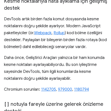
Kesme noktalarıyla hata ayıklama için gelişmiş
destek
DevTools artık birden fazla komut dosyasında kesme
noktalarını doğru şekilde ayarlıyor. Modern JavaScript
paketleyiciler (ör.
Webpack
,
Rollup
) kod bölme özelliğini
destekler. Paylaşılan bir bileşenin birden fazla rotaya (kod
bölmeleri) dahil edilebileceği senaryolar vardır.
Daha önce, Geliştirici Araçları yalnızca bir ham konumda
kesme noktaları ayarlayabiliyordu. Bu son iyileştirme
sayesinde DevTools, tüm ilgili konumlarda kesme
noktalarını doğru şekilde ayarlayabilir.
Chromium sorunları:
1142705
,
979000
,
1180794
[]
notuyla fareyle üzerine gelerek önizleme