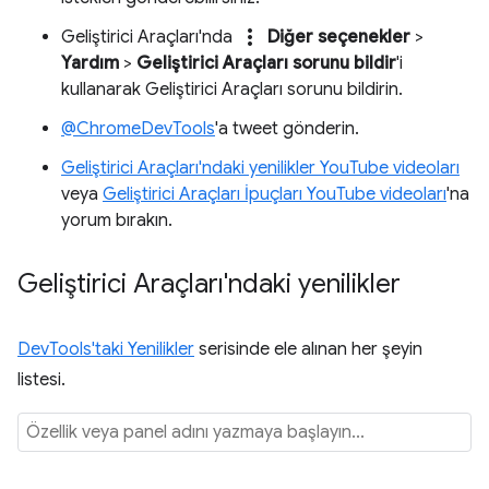
more_vert
Geliştirici Araçları'nda
Diğer seçenekler
>
Yardım
>
Geliştirici Araçları sorunu bildir
'i
kullanarak Geliştirici Araçları sorunu bildirin.
@ChromeDevTools
'a tweet gönderin.
Geliştirici Araçları'ndaki yenilikler YouTube videoları
veya
Geliştirici Araçları İpuçları YouTube videoları
'na
yorum bırakın.
Geliştirici Araçları'ndaki yenilikler
DevTools'taki Yenilikler
serisinde ele alınan her şeyin
listesi.