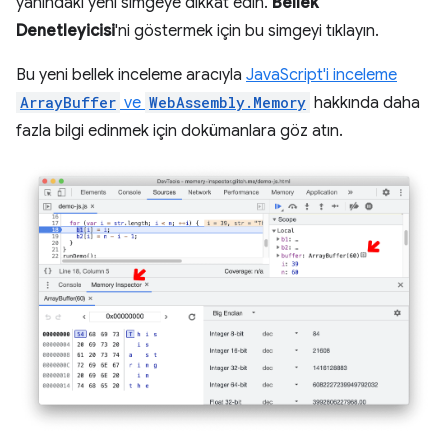
yanındaki yeni simgeye dikkat edin.
Bellek
Denetleyicisi
'ni göstermek için bu simgeyi tıklayın.
Bu yeni bellek inceleme aracıyla
JavaScript'i inceleme
ArrayBuffer
ve
WebAssembly.Memory
hakkında daha
fazla bilgi edinmek için dokümanlara göz atın.