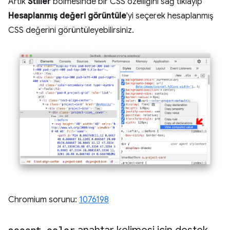
Artık
Stiller
bölmesinde bir CSS özelliğini sağ tıklayıp
Hesaplanmış değeri görüntüle
'yi seçerek hesaplanmış
CSS değerini görüntüleyebilirsiniz.
Chromium sorunu:
1076198