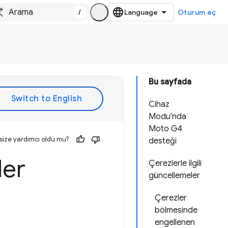
/
Oturum aç
Bu sayfada
Cihaz
Modu'nda
Moto G4
size yardımcı oldu mu?
desteği
ler
Çerezlerle ilgili
güncellemeler
Çerezler
bölmesinde
engellenen