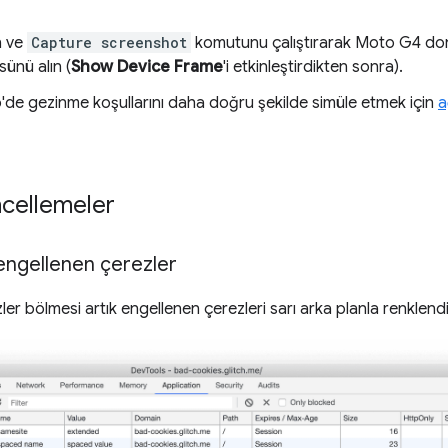
n ve
Capture screenshot
komutunu çalıştırarak Moto G4 don
sünü alın (
Show Device Frame
'i etkinleştirdikten sonra).
eb'de gezinme koşullarını daha doğru şekilde simüle etmek için
a
üncellemeler
engellenen çerezler
r bölmesi artık engellenen çerezleri sarı arka planla renklendi