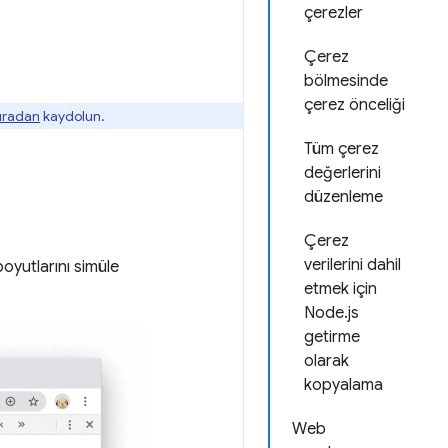
çerezler
Çerez
bölmesinde
çerez önceliği
buradan
kaydolun.
Tüm çerez
değerlerini
düzenleme
Çerez
verilerini dahil
oyutlarını simüle
etmek için
Node.js
getirme
olarak
kopyalama
Web