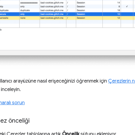
lanıcı arayüzüne nasıl erişeceğinizi öğrenmek için
Çerezlerin n
 inceleyin.
aralı sorun
ez önceliği
ki Çerezler tablolarına artık
Öncelik
sütunu ekleniyor.