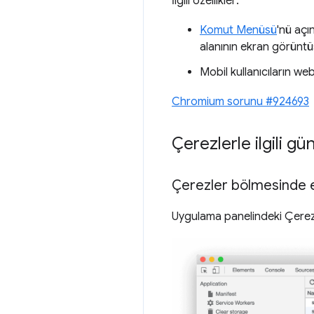
İlgili özellikler:
Komut Menüsü
'nü açı
alanının ekran görüntü
Mobil kullanıcıların w
Chromium sorunu #924693
Çerezlerle ilgili g
Çerezler bölmesinde 
Uygulama panelindeki Çerezle