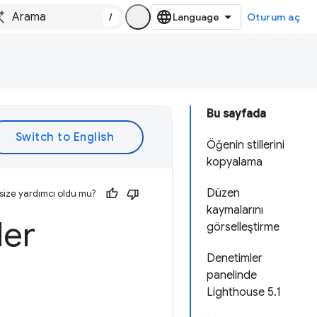
/
Oturum aç
Bu sayfada
Öğenin stillerini
kopyalama
Düzen
size yardımcı oldu mu?
kaymalarını
ler
görselleştirme
Denetimler
panelinde
Lighthouse 5.1