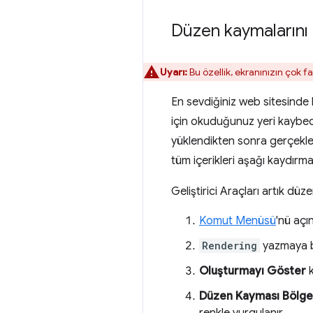
Düzen kaymalarını 
Uyarı:
Bu özellik, ekranınızın çok fa
En sevdiğiniz web sitesinde 
için okuduğunuz yeri kaybed
yüklendikten sonra gerçekleş
tüm içerikleri aşağı kaydır
Geliştirici Araçları artık düz
Komut Menüsü
'nü açın
Rendering
yazmaya b
Oluşturmayı Göster
k
Düzen Kayması Bölge