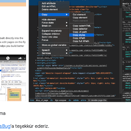
ama
isBug
'a teşekkür ederiz.