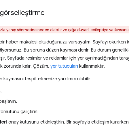
görselleştirme
zla yanıp sönmesine neden olabilir ve ışığa duyarlı epilepsiye yatkınsanız
bir haber makalesi okuduğunuzu varsayalım. Sayfayı okurken içer
iyorsunuz. Bu soruna düzen kayması denir. Bu durum genellikle
ir. Sayfada resimler ve reklamlar için yer ayrılmadığından taray
mak zorunda kalır. Çözüm,
yer tutucuları
kullanmaktır.
en kaymasını tespit etmenize yardımcı olabilir:
.
aşlayın.
omutunu çalıştırın.
leri
onay kutusunu etkinleştirin. Bir sayfayla etkileşim kurarke