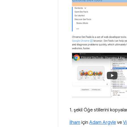
1. şekil Öğe stillerini kopyal
İlham
için
Adam Argyle
ve
V