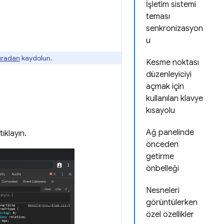
İşletim sistemi
teması
senkronizasyon
u
buradan
kaydolun.
Kesme noktası
düzenleyiciyi
açmak için
kullanılan klavye
kısayolu
Ağ panelinde
ıklayın.
önceden
getirme
önbelleği
Nesneleri
görüntülerken
özel özellikler