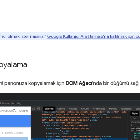
mcı olmak ister misiniz?
Google Kullanıcı Araştırması'na katılmak için 
kopyalama
i panonuza kopyalamak için
DOM Ağacı
'nda bir düğümü sağ t