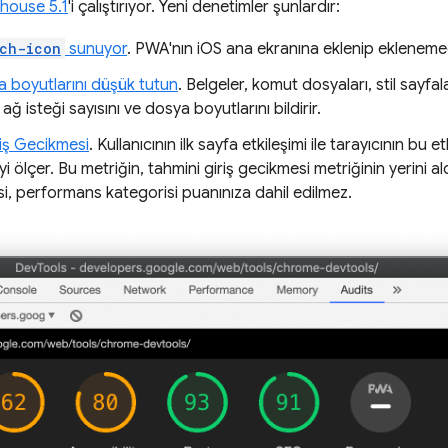
thouse 5.1
'i çalıştırıyor. Yeni denetimler şunlardır:
ch-icon
sunuyor
. PWA'nın iOS ana ekranına eklenip eklenemed
ya boyutlarını düşük tutun
. Belgeler, komut dosyaları, stil sayfalar
ağ isteği sayısını ve dosya boyutlarını bildirir.
riş Gecikmesi
. Kullanıcının ilk sayfa etkileşimi ile tarayıcının bu 
ölçer. Bu metriğin, tahmini giriş gecikmesi metriğinin yerini 
si, performans kategorisi puanınıza dahil edilmez.