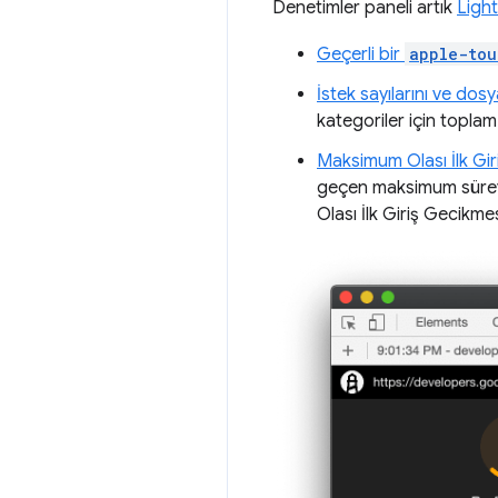
Denetimler paneli artık
Ligh
Geçerli bir
apple-tou
İstek sayılarını ve dos
kategoriler için toplam 
Maksimum Olası İlk Gi
geçen maksimum süreyi 
Olası İlk Giriş Gecikme