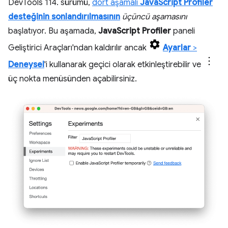
DevTools 114. sürümü,
dört aşamalı
JavaScript Profiler
desteğinin sonlandırılmasının
üçüncü aşamasını
başlatıyor. Bu aşamada,
JavaScript Profiler
paneli
Geliştirici Araçları'ndan kaldırılır ancak
Ayarlar
>
Deneysel
'i kullanarak geçici olarak etkinleştirebilir ve
üç nokta menüsünden açabilirsiniz.