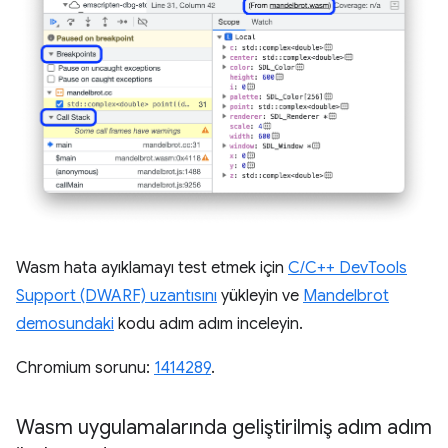
Wasm hata ayıklamayı test etmek için
C/C++ DevTools
Support (DWARF) uzantısını
yükleyin ve
Mandelbrot
demosundaki
kodu adım adım inceleyin.
Chromium sorunu:
1414289
.
Wasm uygulamalarında geliştirilmiş adım adım