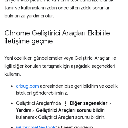
en yeni web platformu API'lerini test etmenize olanak
tanır ve kullanıcılarınızdan önce sitenizdeki sorunları
bulmanıza yardımcı olur.
Chrome Geliştirici Araçları Ekibi ile
iletişime geçme
Yeni özellikler, güncellemeler veya Geliştirici Araçları ile
ilgili diğer konuları tartışmak için aşağıdaki seçenekleri
kullanın.
crbug.com
adresinden bize geri bildirim ve özellik
istekleri gönderebilirsiniz.
more_vert
Geliştirici Araçları'nda
Diğer seçenekler
>
Yardım
>
Geliştirici Araçları sorunu bildir
'i
kullanarak Geliştirici Araçları sorunu bildirin.
@ChromeDevTools
'a tweet gönderin.