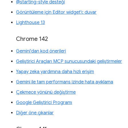
@starting-style desteği
Görüntüleme için Editor widget'ı: duvar
Lighthouse 13
Chrome 142
Gemini'dan kod önerileri
Geliştirici Araçları MCP sunucusundaki geliştirmeler
Yapay zeka yardımına daha hızlı erişim
Gemini ile tam performans izinde hata ayıklama
Çekmece yönünü değiştirme
Google Geliştirici Programı
Diğer öne çıkanlar