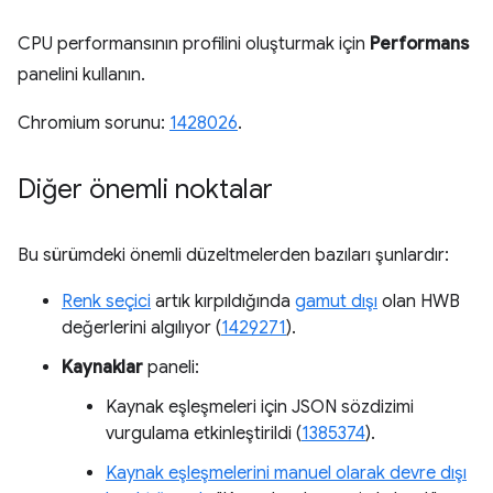
CPU performansının profilini oluşturmak için
Performans
panelini kullanın.
Chromium sorunu:
1428026
.
Diğer önemli noktalar
Bu sürümdeki önemli düzeltmelerden bazıları şunlardır:
Renk seçici
artık kırpıldığında
gamut dışı
olan HWB
değerlerini algılıyor (
1429271
).
Kaynaklar
paneli:
Kaynak eşleşmeleri için JSON sözdizimi
vurgulama etkinleştirildi (
1385374
).
Kaynak eşleşmelerini manuel olarak devre dışı