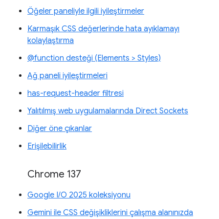
Öğeler paneliyle ilgili iyileştirmeler
Karmaşık CSS değerlerinde hata ayıklamayı
kolaylaştırma
@function desteği (Elements > Styles)
Ağ paneli iyileştirmeleri
has-request-header filtresi
Yalıtılmış web uygulamalarında Direct Sockets
Diğer öne çıkanlar
Erişilebilirlik
Chrome 137
Google I/O 2025 koleksiyonu
Gemini ile CSS değişikliklerini çalışma alanınızda