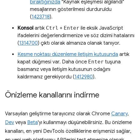
bıraktığınızda
"Kaynak eşleşmesi algılandı"
mesajlarının gösterilmesi durduruldu
(
1423718
).
Konsol
artık
Ctrl
+
Enter
ile eksik JavaScript
ifadelerini değerlendirmenize ve söz dizimi hatalarını
(
1314700
) çıktı olarak almanıza olanak tanıyor.
Kesme noktası düzenleme iletişim kutusunda
artık
kapat düğmesi var. Daha önce
Enter
tuşuna
basmanız veya iletişim kutusunun odağını
kaldırmanız gerekiyordu (
1412980
).
Önizleme kanallarını indirme
Varsayılan geliştirme tarayıcınız olarak Chrome
Canary
,
Dev
veya
Beta
'yı kullanmayı düşünebilirsiniz. Bu önizleme
kanalları, en yeni DevTools özelliklerine erişmenizi sağlar,