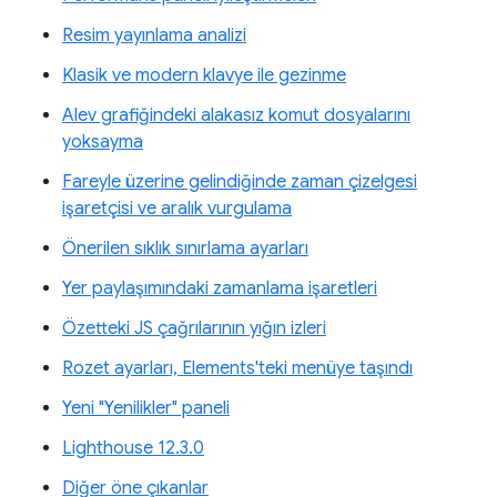
Resim yayınlama analizi
Klasik ve modern klavye ile gezinme
Alev grafiğindeki alakasız komut dosyalarını
yoksayma
Fareyle üzerine gelindiğinde zaman çizelgesi
işaretçisi ve aralık vurgulama
Önerilen sıklık sınırlama ayarları
Yer paylaşımındaki zamanlama işaretleri
Özetteki JS çağrılarının yığın izleri
Rozet ayarları, Elements'teki menüye taşındı
Yeni "Yenilikler" paneli
Lighthouse 12.3.0
Diğer öne çıkanlar