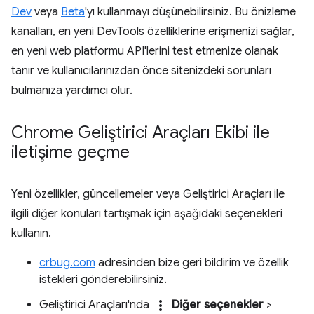
Dev
veya
Beta
'yı kullanmayı düşünebilirsiniz. Bu önizleme
kanalları, en yeni DevTools özelliklerine erişmenizi sağlar,
en yeni web platformu API'lerini test etmenize olanak
tanır ve kullanıcılarınızdan önce sitenizdeki sorunları
bulmanıza yardımcı olur.
Chrome Geliştirici Araçları Ekibi ile
iletişime geçme
Yeni özellikler, güncellemeler veya Geliştirici Araçları ile
ilgili diğer konuları tartışmak için aşağıdaki seçenekleri
kullanın.
crbug.com
adresinden bize geri bildirim ve özellik
istekleri gönderebilirsiniz.
more_vert
Geliştirici Araçları'nda
Diğer seçenekler
>