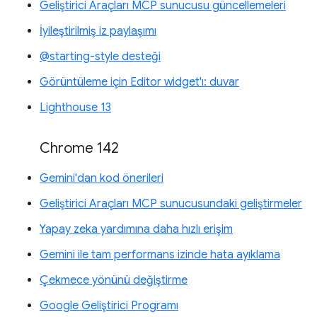
Geliştirici Araçları MCP sunucusu güncellemeleri
İyileştirilmiş iz paylaşımı
@starting-style desteği
Görüntüleme için Editor widget'ı: duvar
Lighthouse 13
Chrome 142
Gemini'dan kod önerileri
Geliştirici Araçları MCP sunucusundaki geliştirmeler
Yapay zeka yardımına daha hızlı erişim
Gemini ile tam performans izinde hata ayıklama
Çekmece yönünü değiştirme
Google Geliştirici Programı