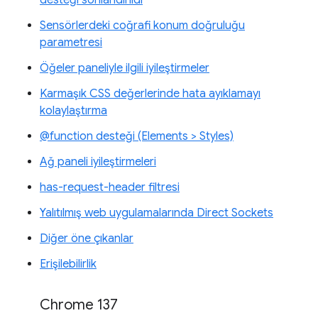
Sensörlerdeki coğrafi konum doğruluğu
parametresi
Öğeler paneliyle ilgili iyileştirmeler
Karmaşık CSS değerlerinde hata ayıklamayı
kolaylaştırma
@function desteği (Elements > Styles)
Ağ paneli iyileştirmeleri
has-request-header filtresi
Yalıtılmış web uygulamalarında Direct Sockets
Diğer öne çıkanlar
Erişilebilirlik
Chrome 137