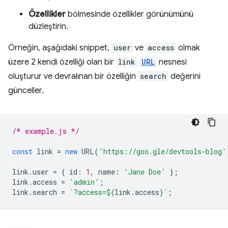
Özellikler
bölmesinde özellikler görünümünü
düzleştirin.
Örneğin, aşağıdaki snippet,
user
ve
access
olmak
üzere 2 kendi özelliği olan bir
link
URL
nesnesi
oluşturur ve devralınan bir özelliğin
search
değerini
günceller.
/* example.js */
const
link
=
new
URL
(
'https://goo.gle/devtools-blog'
link
.
user
=
{
id
:
1
,
name
:
'Jane Doe'
};
link
.
access
=
'admin'
;
link
.
search
=
`?access=
${
link
.
access
}
`
;