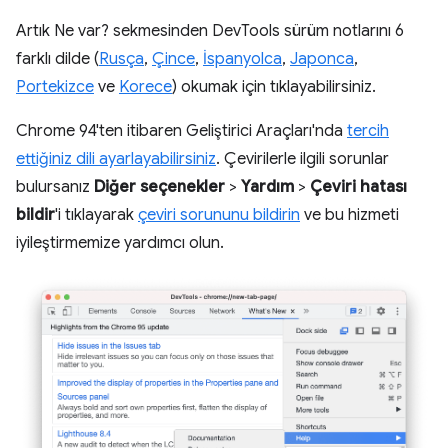
Artık Ne var? sekmesinden DevTools sürüm notlarını 6
farklı dilde (
Rusça
,
Çince
,
İspanyolca
,
Japonca
,
Portekizce
ve
Korece
) okumak için tıklayabilirsiniz.
Chrome 94'ten itibaren Geliştirici Araçları'nda
tercih
ettiğiniz dili ayarlayabilirsiniz
. Çevirilerle ilgili sorunlar
bulursanız
Diğer seçenekler
>
Yardım
>
Çeviri hatası
bildir
'i tıklayarak
çeviri sorununu bildirin
ve bu hizmeti
iyileştirmemize yardımcı olun.