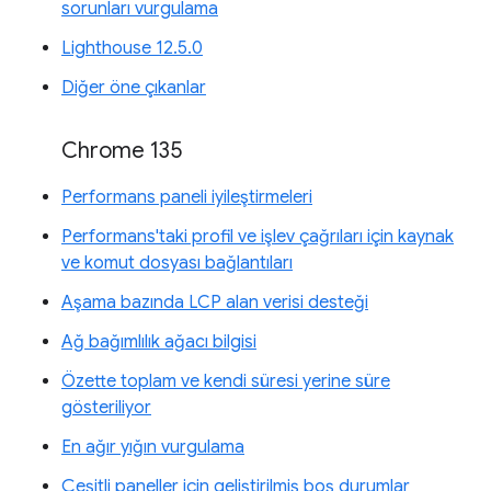
sorunları vurgulama
Lighthouse 12.5.0
Diğer öne çıkanlar
Chrome 135
Performans paneli iyileştirmeleri
Performans'taki profil ve işlev çağrıları için kaynak
ve komut dosyası bağlantıları
Aşama bazında LCP alan verisi desteği
Ağ bağımlılık ağacı bilgisi
Özette toplam ve kendi süresi yerine süre
gösteriliyor
En ağır yığın vurgulama
Çeşitli paneller için geliştirilmiş boş durumlar