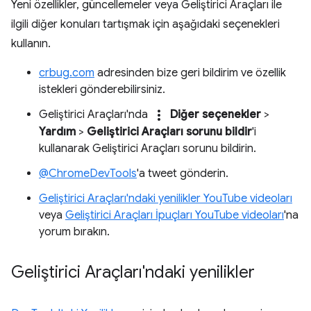
Yeni özellikler, güncellemeler veya Geliştirici Araçları ile
ilgili diğer konuları tartışmak için aşağıdaki seçenekleri
kullanın.
crbug.com
adresinden bize geri bildirim ve özellik
istekleri gönderebilirsiniz.
more_vert
Geliştirici Araçları'nda
Diğer seçenekler
>
Yardım
>
Geliştirici Araçları sorunu bildir
'i
kullanarak Geliştirici Araçları sorunu bildirin.
@ChromeDevTools
'a tweet gönderin.
Geliştirici Araçları'ndaki yenilikler YouTube videoları
veya
Geliştirici Araçları İpuçları YouTube videoları
'na
yorum bırakın.
Geliştirici Araçları'ndaki yenilikler