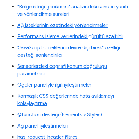
"Belge isteği gecikmesi" analizindeki sunucu yanıtı
ve yönlendirme süreleri
Ağ isteklerinin özetindeki yönlendirmeler
Performans izleme verilerindeki gürültü azaltıldı
"JavaScript örneklerini devre dışı bırak" özelliği
desteği sonlandırıldı
Sensörlerdeki coğrafi konum doğruluğu
parametresi
Öğeler paneliyle ilgili iyileştirmeler
Karmaşık CSS değerlerinde hata ayıklamayı
kolaylaştırma
@function desteği (Elements > Styles)
Ağ paneli iyileştirmeleri
has-request-header filtresi