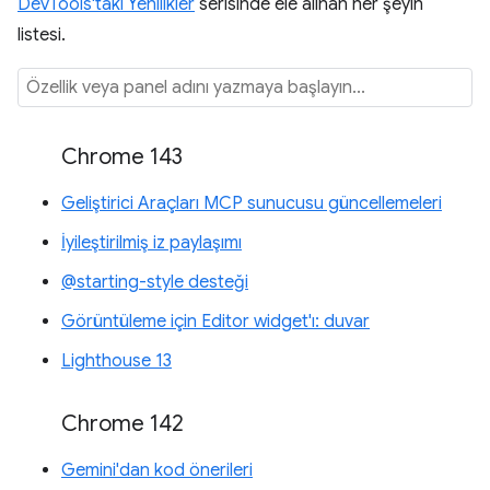
DevTools'taki Yenilikler
serisinde ele alınan her şeyin
listesi.
Chrome 143
Geliştirici Araçları MCP sunucusu güncellemeleri
İyileştirilmiş iz paylaşımı
@starting-style desteği
Görüntüleme için Editor widget'ı: duvar
Lighthouse 13
Chrome 142
Gemini'dan kod önerileri