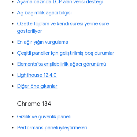
Aşama bazında LCP alan verisi desteği
Ağ bağımlılık ağacı bilgisi
Özette toplam ve kendi süresi yerine süre
gösteriliyor
En ağır yığın vurgulama
Çeşitli paneller için geliştirilmiş boş durumlar
Elements'ta erişilebilirlik ağacı görünümü
Lighthouse 12.4.0
Diğer öne çıkanlar
Chrome 134
Gizlilik ve güvenlik paneli
Performans paneli iyileştirmeleri