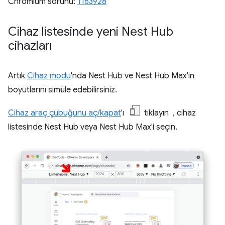
Chromium sorunu:
1163928
Cihaz listesinde yeni Nest Hub
cihazları
Artık
Cihaz modu
'nda Nest Hub ve Nest Hub Max'in
boyutlarını simüle edebilirsiniz.
Cihaz araç çubuğunu aç/kapat
'ı
tıklayın , cihaz
listesinde Nest Hub veya Nest Hub Max'i seçin.