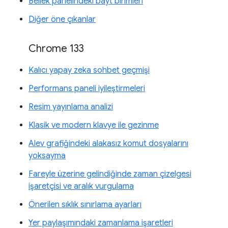
Bellek panelindeki bayt birimleri
Diğer öne çıkanlar
Chrome 133
Kalıcı yapay zeka sohbet geçmişi
Performans paneli iyileştirmeleri
Resim yayınlama analizi
Klasik ve modern klavye ile gezinme
Alev grafiğindeki alakasız komut dosyalarını
yoksayma
Fareyle üzerine gelindiğinde zaman çizelgesi
işaretçisi ve aralık vurgulama
Önerilen sıklık sınırlama ayarları
Yer paylaşımındaki zamanlama işaretleri