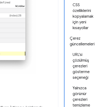
CSS
özelliklerini
kopyalamak
için yeni
kısayollar
Çerez
güncellemeleri
URL'si
çözülmüş
çerezleri
gösterme
seçeneği
Yalnızca
görünür
çerezleri
temizleme