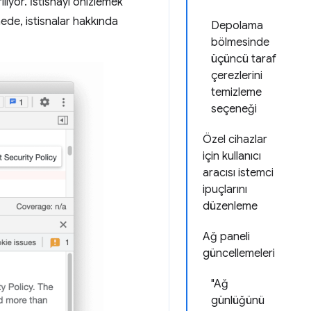
liyor. İstisnayı önizlemek
ede, istisnalar hakkında
Depolama
bölmesinde
üçüncü taraf
çerezlerini
temizleme
seçeneği
Özel cihazlar
için kullanıcı
aracısı istemci
ipuçlarını
düzenleme
Ağ paneli
güncellemeleri
"Ağ
günlüğünü