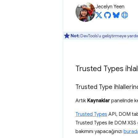
Jecelyn Yeen
Not:
DevTools'u geliştirmeye yardı
Trusted Types ihlal
Trusted Type ihlaller
Artık
Kaynaklar
panelinde kes
Trusted Types
API, DOM taban
Trusted Types ile DOM XSS gü
bakımını yapacağınızı
burad