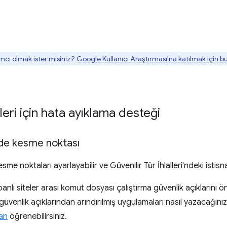
mcı olmak ister misiniz?
Google Kullanıcı Araştırması'na katılmak için 
leri için hata ayıklama desteği
inde kesme noktası
me noktaları ayarlayabilir ve Güvenilir Tür İhlalleri'ndeki istisnal
lı siteler arası komut dosyası çalıştırma güvenlik açıklarını ö
venlik açıklarından arındırılmış uygulamaları nasıl yazacağınızı
an
öğrenebilirsiniz.