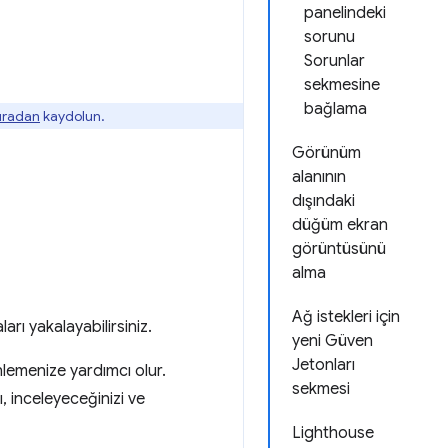
panelindeki
sorunu
Sorunlar
sekmesine
bağlama
buradan
kaydolun.
Görünüm
alanının
dışındaki
düğüm ekran
görüntüsünü
alma
Ağ istekleri için
arı yakalayabilirsiniz.
yeni Güven
Jetonları
nlemenize yardımcı olur.
sekmesi
, inceleyeceğinizi ve
Lighthouse