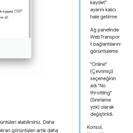
kaydet"
ayarını kalıcı
hale getirme
Ağ panelinde
WebTranspor
t bağlantılarını
görüntüleme
"Online"
(Çevrimiçi)
seçeneğinin
adı "No
throttling"
(Sınırlama
yok) olarak
değiştirildi.
tüleri alabilirsiniz. Daha
Konsol,
kran görüntüleri artık daha