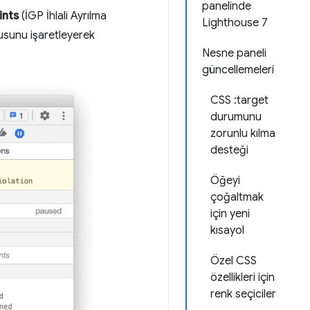
panelinde
ints
(İGP İhlali Ayrılma
Lighthouse 7
tusunu işaretleyerek
Nesne paneli
güncellemeleri
CSS :target
durumunu
zorunlu kılma
desteği
Öğeyi
çoğaltmak
için yeni
kısayol
Özel CSS
özellikleri için
renk seçiciler