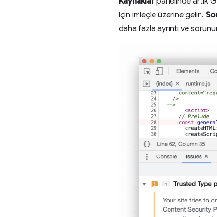
Kaynaklar
panelinde artık Gü
için imleçle üzerine gelin.
So
daha fazla ayrıntı ve sorunun n