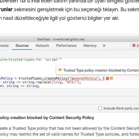
venilen Tür'ü ihlal eden satırın yanında bir uyarı simgesi gösteri
runlar
sekmesini genişletmek için bu seçeneği tıklayın. Bu sekm
asıl düzeltileceğiyle ilgili yol gösterici bilgiler yer alır.