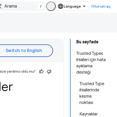
/
Oturum aç
Bu sayfada
Trusted Types
ihlalleri için hata
ayıklama
size yardımcı oldu mu?
desteği
ler
Trusted Type
ihlallerinde
kesme
noktası
Kaynaklar